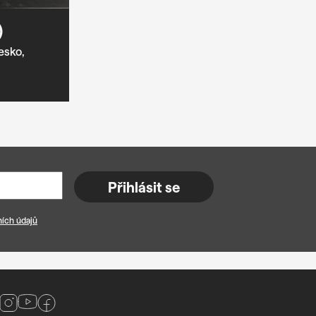
)
esko,
Přihlásit se
ích údajů