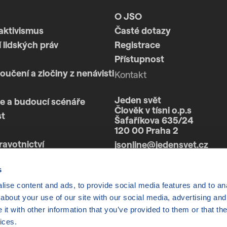
O JSO
aktivismus
Časté dotazy
 lidských práv
Registrace
Přístupnost
loučení a zločiny z nenávisti
Kontakt
Jeden svět
e a budoucí scénáře
Člověk v tísni o.p.s
st
Šafaříkova 635/24
120 00 Praha 2
ravotnictví
jsonline@jedensvet.cz
a
s
ise content and ads, to provide social media features and to anal
about your use of our site with our social media, advertising and
t with other information that you’ve provided to them or that the
ices.