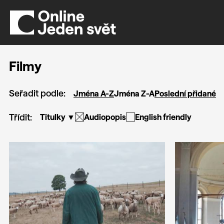
Filmy
Seřadit podle:
Jména A-Z
Jména Z-A
Poslední přidané
Třídit:
Titulky ▼
Audiopopis
English friendly