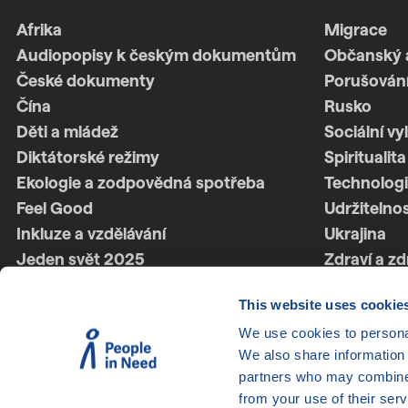
Afrika
Migrace
Audiopopisy k českým dokumentům
Občanský 
České dokumenty
Porušování
Čína
Rusko
Děti a mládež
Sociální vy
Diktátorské režimy
Spiritualita
Ekologie a zodpovědná spotřeba
Technologi
Feel Good
Udržitelno
Inkluze a vzdělávání
Ukrajina
Jeden svět 2025
Zdraví a zd
Jeden svět 2026
Ženská síl
This website uses cookie
Latinská Amerika
Životní styl
We use cookies to personal
LGBTQ+
We also share information 
partners who may combine i
from your use of their serv