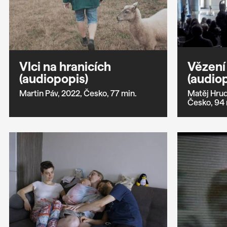
Vlci na hranicích
Vězení
(audiopopis)
(audio
Martin Páv,
2022,
Česko,
77 min.
Matěj Hrud
Česko,
94 