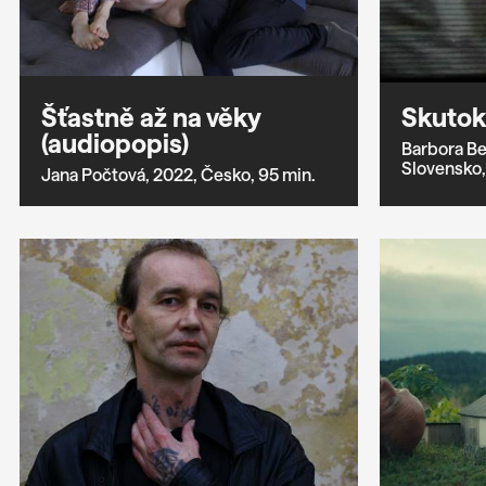
Šťastně až na věky
Skutok 
(audiopopis)
Barbora Be
Slovensko,
Jana Počtová,
2022,
Česko,
95 min.