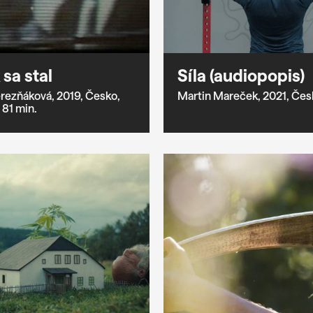
sa stal
Síla (audiopopis)
rezňáková,
2019,
Česko,
Martin Mareček,
2021,
Čes
81 min.