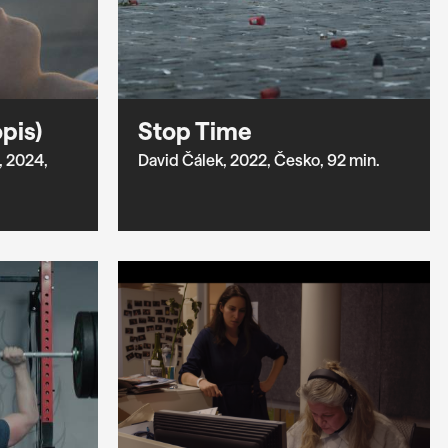
pis)
Stop Time
,
2024,
David Čálek,
2022,
Česko,
92 min.