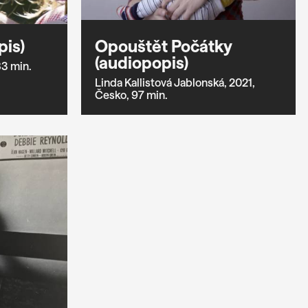
pis)
Opouštět Počátky
(audiopopis)
3 min.
Linda Kallistová Jablonská,
2021,
Česko,
97 min.