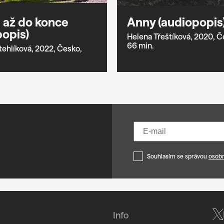
 až do konce
Anny (audiopopis
popis)
Helena Třeštíková,
2020,
Č
66 min.
tehlíková,
2022,
Česko,
Souhlasím se správou
osobn
Info