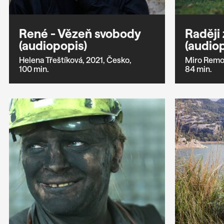
René - Vězeň svobody
Raději 
(audiopopis)
(audio
Helena Třeštíková,
2021,
Česko,
Miro Remo
100 min.
84 min.