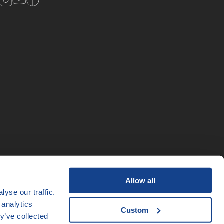
Allow all
yse our traffic.
 analytics
Custom
y’ve collected