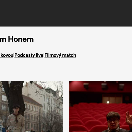
kem Honem
ákovou
|
Podcasty live
|
Filmový match