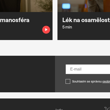
 manosféra
Lék na osamělost
5 min
Souhlasím se správou
osobn