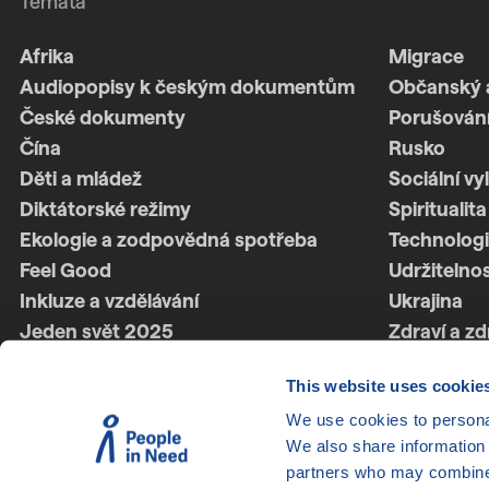
Témata
Afrika
Migrace
Audiopopisy k českým dokumentům
Občanský 
České dokumenty
Porušování
Čína
Rusko
Děti a mládež
Sociální vy
Diktátorské režimy
Spiritualita
Ekologie a zodpovědná spotřeba
Technologi
Feel Good
Udržitelno
Inkluze a vzdělávání
Ukrajina
Jeden svět 2025
Zdraví a zd
Jeden svět 2026
Ženská síl
This website uses cookie
Latinská Amerika
Životní styl
We use cookies to personal
LGBTQ+
We also share information 
partners who may combine i