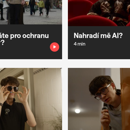
áte pro ochranu
Nahradí mě AI?
y?
4 min