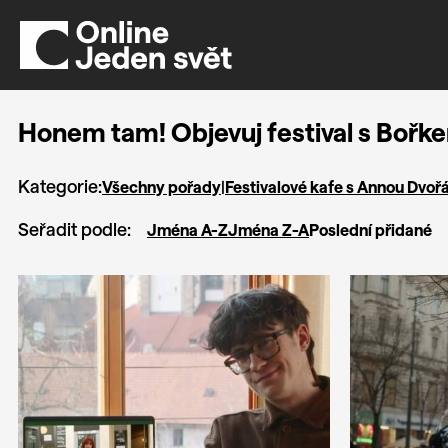
Honem tam! Objevuj festival s Boř
Kategorie:
Všechny pořady
|
Festivalové kafe s Annou Dvoř
Seřadit podle:
Jména A-Z
Jména Z-A
Poslední přidané