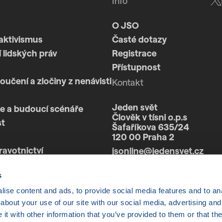
Info
O JSO
aktivismus
Časté dotazy
 lidských práv
Registrace
Přístupnost
loučení a zločiny z nenávisti
Kontakt
Jeden svět
e a budoucí scénáře
Člověk v tísni o.p.s
st
Šafaříkova 635/24
120 00 Praha 2
ravotnictví
jsonline@jedensvet.cz
a
s
ise content and ads, to provide social media features and to anal
about your use of our site with our social media, advertising and
t with other information that you’ve provided to them or that the