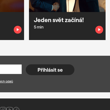
Jeden svět začíná!
5 min
Přihlásit se
ích údajů