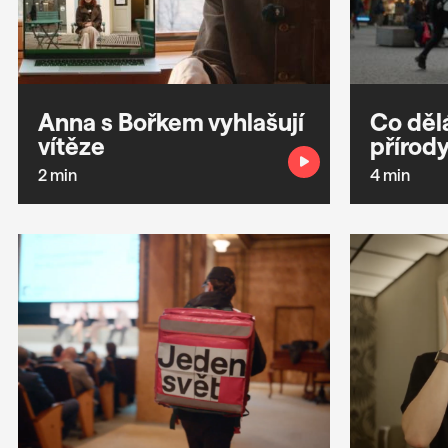
Anna s Bořkem vyhlašují
Co děl
vítěze
přírod
2 min
4 min