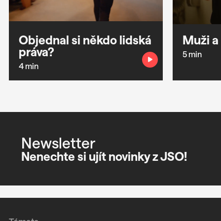
Objednal si někdo lidská
Muži a
práva?
5 min
4 min
Newsletter
Nenechte si ujít novinky z JSO!