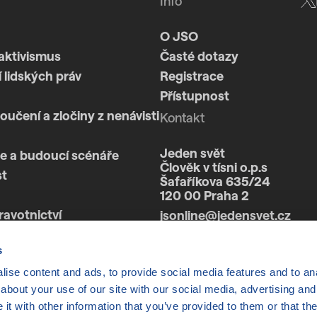
Info
O JSO
aktivismus
Časté dotazy
 lidských práv
Registrace
Přístupnost
loučení a zločiny z nenávisti
Kontakt
Jeden svět
e a budoucí scénáře
Člověk v tísni o.p.s
st
Šafaříkova 635/24
120 00 Praha 2
ravotnictví
jsonline@jedensvet.cz
a
s
ise content and ads, to provide social media features and to anal
about your use of our site with our social media, advertising and
t with other information that you’ve provided to them or that the