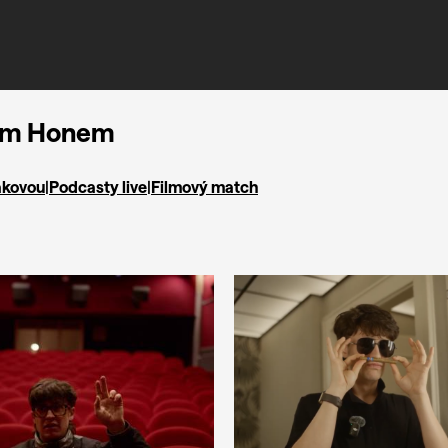
kem Honem
ákovou
|
Podcasty live
|
Filmový match