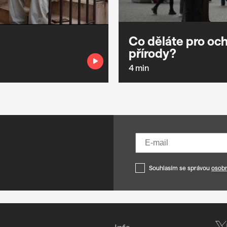
Co děláte pro oc
přírody?
4 min
Souhlasím se správou
osobn