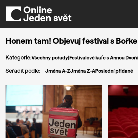
Honem tam! Objevuj festival s Boř
Kategorie:
Všechny pořady
|
Festivalové kafe s Annou Dvoř
Seřadit podle:
Jména A-Z
Jména Z-A
Poslední přidané