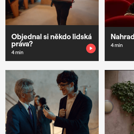
Objednal si někdo lidská
Nahrad
práva?
4 min
4 min