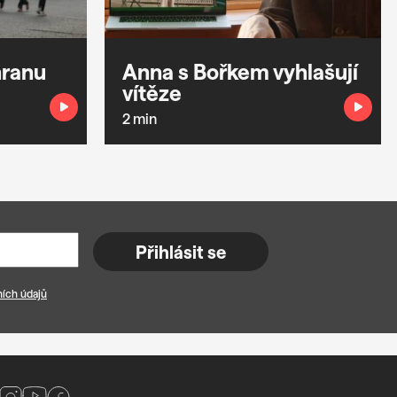
hranu
Anna s Bořkem vyhlašují
vítěze
2 min
Přihlásit se
ích údajů