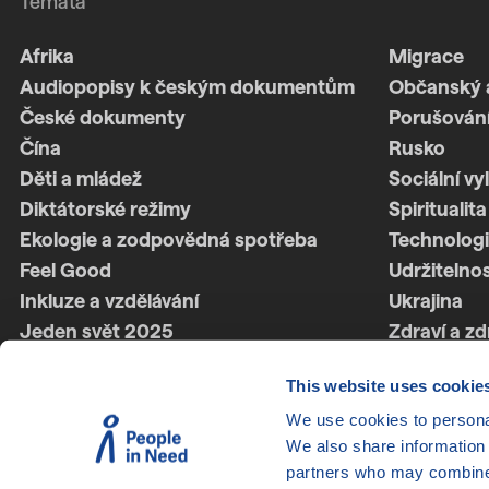
Témata
Afrika
Migrace
Audiopopisy k českým dokumentům
Občanský 
České dokumenty
Porušování
Čína
Rusko
Děti a mládež
Sociální vy
Diktátorské režimy
Spiritualita
Ekologie a zodpovědná spotřeba
Technologi
Feel Good
Udržitelno
Inkluze a vzdělávání
Ukrajina
Jeden svět 2025
Zdraví a zd
Jeden svět 2026
Ženská síl
This website uses cookie
Latinská Amerika
Životní styl
We use cookies to personal
LGBTQ+
We also share information 
partners who may combine i