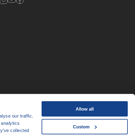
Allow all
yse our traffic.
 analytics
Custom
y’ve collected