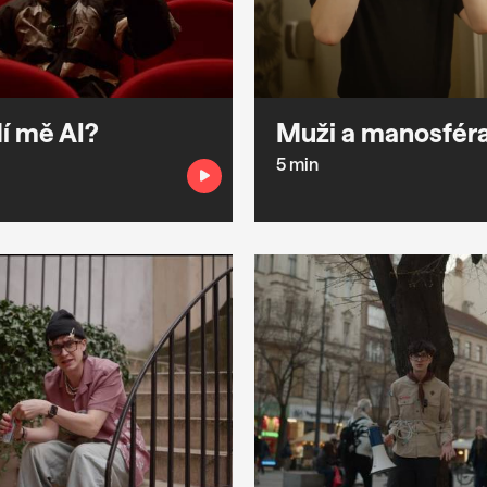
í mě AI?
Muži a manosfér
5 min