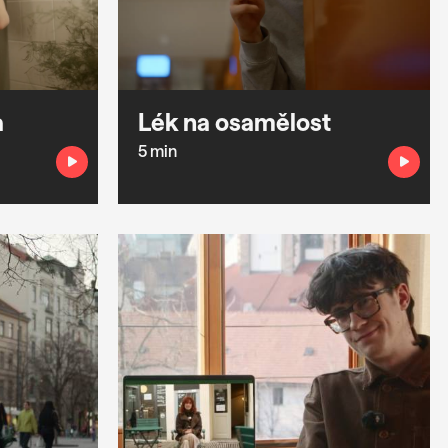
a
Lék na osamělost
5 min