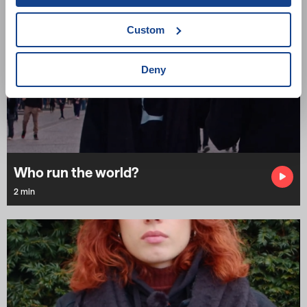
Custom
Deny
Who run the world?
2 min