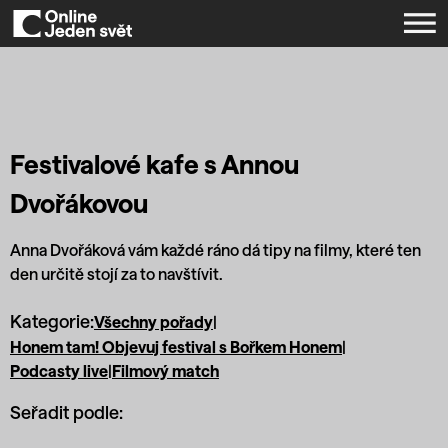
Festivalové kafe s Annou
Dvořákovou
Anna Dvořáková vám každé ráno dá tipy na filmy, které ten
den určitě stojí za to navštívit.
Kategorie:
Všechny pořady
|
Honem tam! Objevuj festival s Bořkem Honem
|
Podcasty live
|
Filmový match
Seřadit podle: