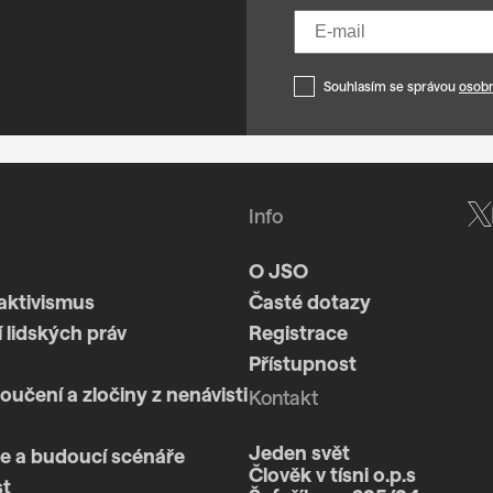
Souhlasím se správou
osobn
Info
O JSO
aktivismus
Časté dotazy
 lidských práv
Registrace
Přístupnost
loučení a zločiny z nenávisti
Kontakt
Jeden svět
e a budoucí scénáře
Člověk v tísni o.p.s
st