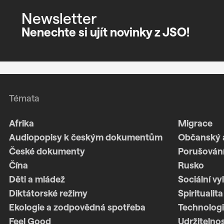
Newsletter
Nenechte si ujít novinky z JSO!
Témata
Afrika
Migrace
Audiopopisy k českým dokumentům
Občanský 
České dokumenty
Porušování
Čína
Rusko
Děti a mládež
Sociální vy
Diktátorské režimy
Spiritualita
Ekologie a zodpovědná spotřeba
Technologi
Feel Good
Udržitelno