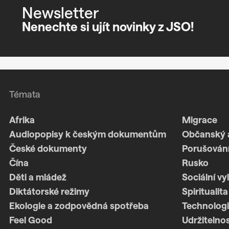
Newsletter
Nenechte si ujít novinky z JSO!
Témata
Afrika
Migrace
Audiopopisy k českým dokumentům
Občanský 
České dokumenty
Porušování
Čína
Rusko
Děti a mládež
Sociální vy
Diktátorské režimy
Spiritualita
Ekologie a zodpovědná spotřeba
Technologi
Feel Good
Udržitelno