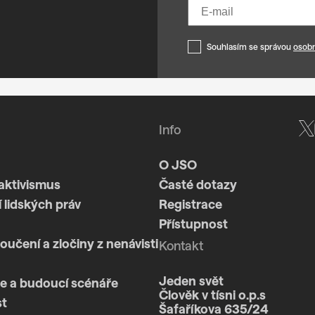
Souhlasím se správou
osobn
Info
O JSO
aktivismus
Časté dotazy
 lidských práv
Registrace
Přístupnost
loučení a zločiny z nenávisti
Kontakt
Jeden svět
e a budoucí scénáře
Člověk v tísni o.p.s
st
Šafaříkova 635/24