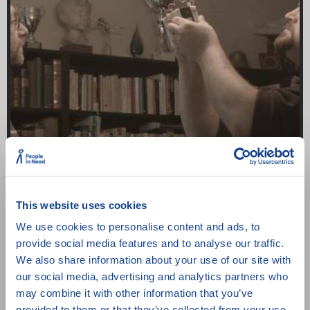
This website uses cookies
Budovatelé říše
We use cookies to personalise content and ads, to
Česko
/ 75 min
/ 2018
provide social media features and to analyse our traffic.
We also share information about your use of our site with
our social media, advertising and analytics partners who
may combine it with other information that you’ve
provided to them or that they’ve collected from your use