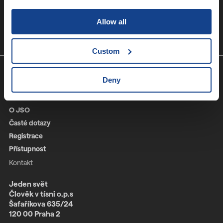
Přihlásit se
Allow all
Souhlasím se správou
osobních údajů
Custom
Deny
Info
O JSO
Časté dotazy
Registrace
Přístupnost
Kontakt
Jeden svět
Člověk v tísni o.p.s
Šafaříkova 635/24
120 00 Praha 2