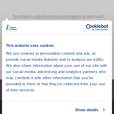
Souhlasím s
obchodními podmínkami
společnosti
Člověk v tísni, o.p.s.
Souhlasím se zasíláním pravidelných newsletterů
This website uses cookies
We use cookies to personalise content and ads, to
provide social media features and to analyse our traffic.
Vytvořit účet
We also share information about your use of our site with
our social media, advertising and analytics partners who
may combine it with other information that you’ve
provided to them or that they’ve collected from your use
Newsletter
of their services.
Nenechte si ujít novinky z JSO!
Show details