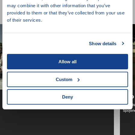
may combine it with other information that you’ve
Porušování lidských práv
provided to them or that they’ve collected from your use
of their services.
Show details
Allow all
Custom
Základna Hollywoodgate
Kdo 
Deny
Ibrahim Nash'at,
2023,
Německo,
Spojené státy,
89 min.
Joe Pis
Spojené