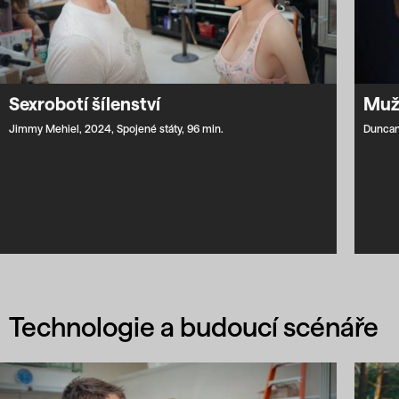
Sexrobotí šílenství
Muži
Jimmy Mehiel,
2024,
Spojené státy,
96 min.
Duncan
Technologie a budoucí scénáře