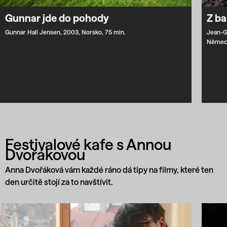
Gunnar jde do pohody
Z ba
Gunnar Hall Jensen,
2003,
Norsko,
75 min.
Jean-G
Němec
Festivalové kafe s Annou
Dvořákovou
Anna Dvořáková vám každé ráno dá tipy na filmy, které ten
den určitě stojí za to navštívit.