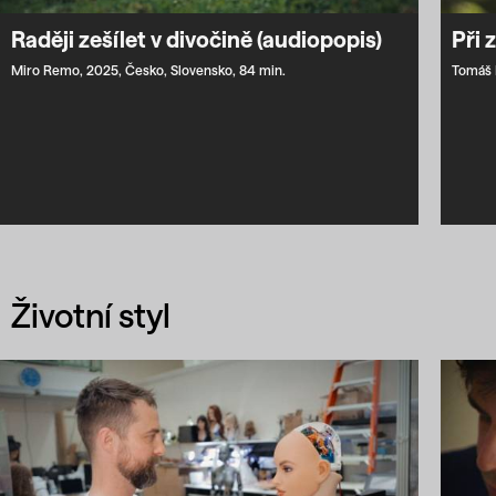
Raději zešílet v divočině (audiopopis)
Při 
Miro Remo,
2025,
Česko,
Slovensko,
84 min.
Tomáš E
Životní styl