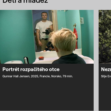
Portrét rozpačitého otce
Nez
Gunnar Hall Jensen,
2025,
Francie,
Norsko,
79 min.
Silje 