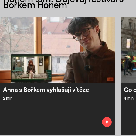
Bořkem Honem
Anna s Bořkem vyhlašují vítěze
Co d
2 min
4 min