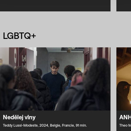
LGBTQ+
Nedělej vlny
ANH
Teddy Lussi-Modeste,
2024,
Belgie,
Francie,
91 min.
Theo M