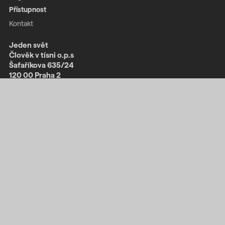
Přístupnost
Kontakt
Jeden svět
Člověk v tísni o.p.s
Šafaříkova 635/24
120 00 Praha 2
jsonline@jedensvet.cz
Nastavení Cookies
Prohlášení o ochraně osobních údajů
Obchodní podmínky
© 2024 Člověk v tísni o.p.s.