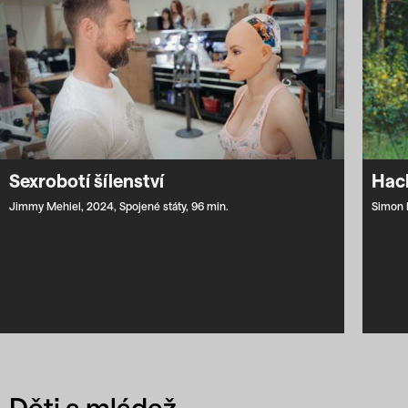
Sexrobotí šílenství
Hac
Jimmy Mehiel,
2024,
Spojené státy,
96 min.
Simon 
Děti a mládež