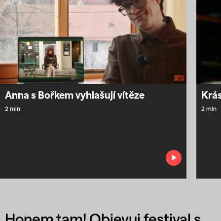
Anna s Bořkem vyhlašují vítěze
Krás
2 min
2 min
Honem tam! Objevuj festival s