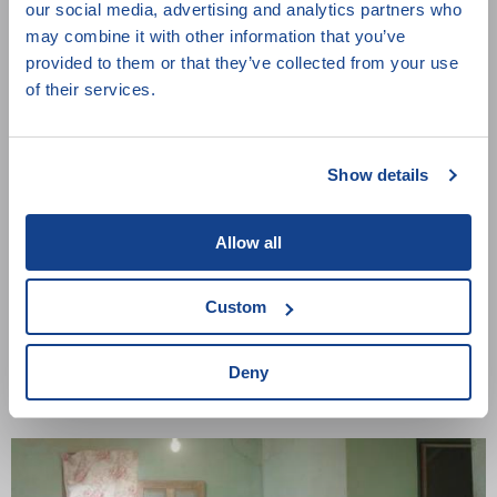
our social media, advertising and analytics partners who
Daniela Meressa Rusnoková,
2024,
Slovensko,
80 min.
may combine it with other information that you’ve
provided to them or that they’ve collected from your use
of their services.
Show details
Allow all
Custom
Odstíny Iráku
Deny
Leonard Cohen,
2024,
Belgie,
Francie,
95 min.