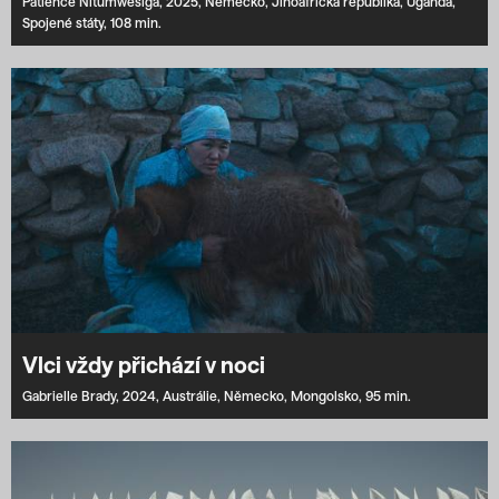
Patience Nitumwesiga,
2025,
Německo,
Jihoafrická republika,
Uganda,
Spojené státy,
108 min.
Vlci vždy přichází v noci
Gabrielle Brady,
2024,
Austrálie,
Německo,
Mongolsko,
95 min.