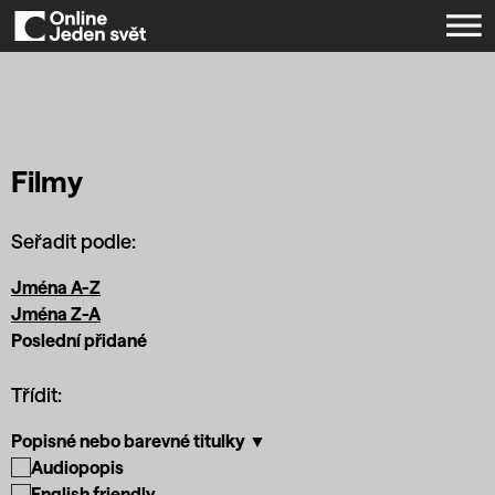
Filmy
Seřadit podle:
Jména A-Z
Jména Z-A
Poslední přidané
Třídit:
Popisné nebo barevné titulky ▼
Audiopopis
English friendly