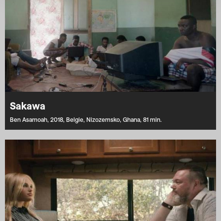
Sakawa
Ben Asamoah,
2018,
Belgie,
Nizozemsko,
Ghana,
81 min.