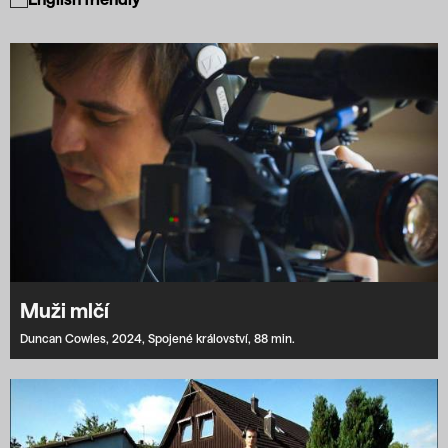
Muži mlčí
Duncan Cowles,
2024,
Spojené království,
88 min.