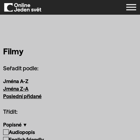
Filmy
Seřadit podle:
Jména A-Z
Jména Z-A
Poslední přidané
Třídit:
Popisné ▼
Audiopopis
English friendly