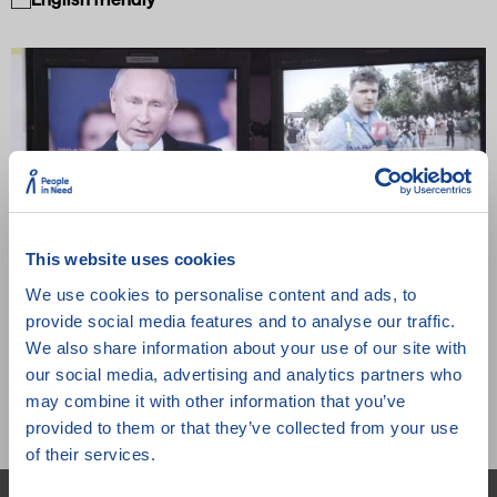
This website uses cookies
We use cookies to personalise content and ads, to
provide social media features and to analyse our traffic.
Zatracená práce
We also share information about your use of our site with
our social media, advertising and analytics partners who
Vera Krichevskaya,
2021,
Německo,
Spojené království,
102 min.
may combine it with other information that you’ve
provided to them or that they’ve collected from your use
of their services.