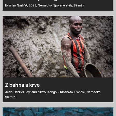
Ibrahim Nash'at,
2023,
Německo,
Spojené státy,
89 min.
Z bahna a krve
Jean-Gabriel Leynaud,
2025,
Kongo – Kinshasa,
Francie,
Německo,
90 min.