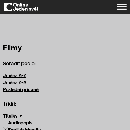
Filmy
Seřadit podle:
Jména A-Z
Jména Z-A
Poslední přidané
Třídit:
Titulky ▼
Audiopopis
English friendly