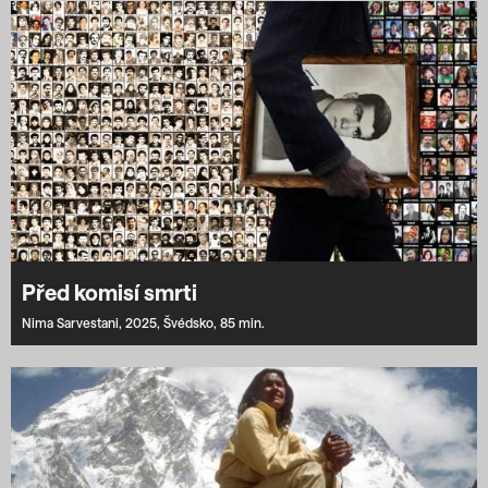
Před komisí smrti
Nima Sarvestani,
2025,
Švédsko,
85 min.