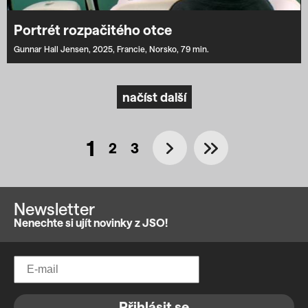
Portrét rozpačitého otce
Gunnar Hall Jensen,
2025,
Francie,
Norsko,
79 min.
načíst další
1
2
3
Newsletter
Nenechte si ujít novinky z JSO!
Přihlásit se