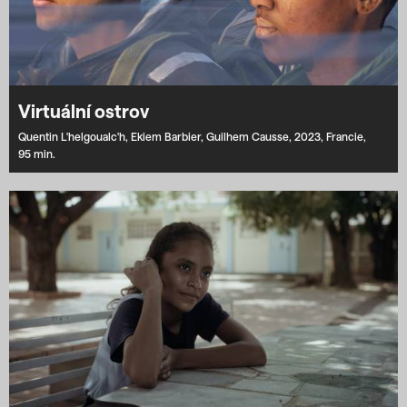
Virtuální ostrov
Quentin L'helgoualc'h,
Ekiem Barbier,
Guilhem Causse,
2023,
Francie,
95 min.