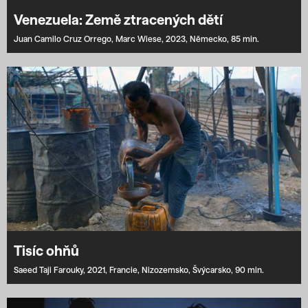
Venezuela: Země ztracených dětí
Juan Camilo Cruz Orrego,
Marc Wiese,
2023,
Německo,
85 min.
Tisíc ohňů
Saeed Taji Farouky,
2021,
Francie,
Nizozemsko,
Švýcarsko,
90 min.