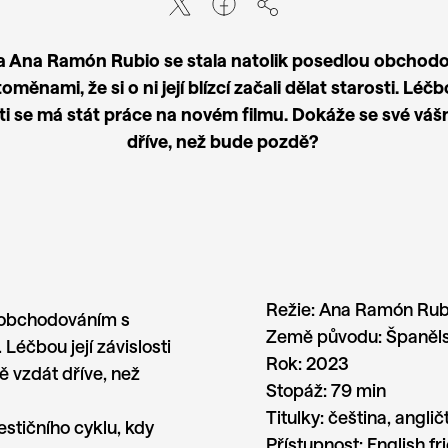
a Ana Ramón Rubio se stala natolik posedlou obchod
oměnami, že si o ni její blízcí začali dělat starosti. Léčbo
sti se má stát práce na novém filmu. Dokáže se své váš
dříve, než bude pozdě?
Režie:
Ana Ramón Rub
u obchodováním s
Země původu:
Španěls
. Léčbou její závislosti
Rok:
2023
 vzdát dříve, než
Stopáž:
79 min
Titulky:
čeština, anglič
estičního cyklu, kdy
Přístupnost:
English fr