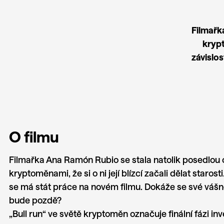
Filmařk
krypt
závislo
O filmu
Filmařka Ana Ramón Rubio se stala natolik posedlo
kryptoměnami, že si o ni její blízcí začali dělat starosti
se má stát práce na novém filmu. Dokáže se své vášně
bude pozdě?
„Bull run“ ve světě kryptoměn označuje finální fázi inv