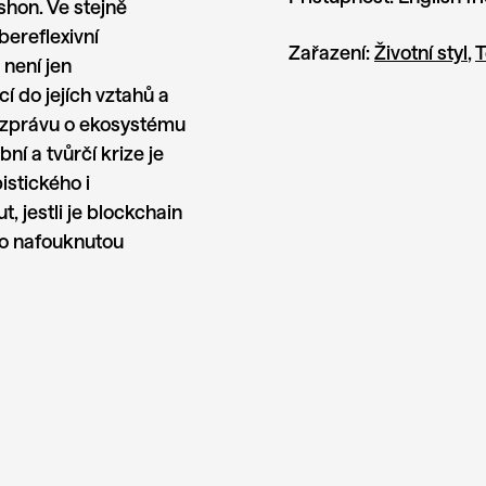
shon. Ve stejně
ereflexivní
Zařazení:
Životní styl
,
T
není jen
í do jejích vztahů a
o zprávu o ekosystému
ní a tvůrčí krize je
stického i
, jestli je blockchain
bo nafouknutou