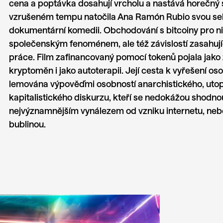
cena a poptávka dosahují vrcholu a nastává horečný 
vzrušeném tempu natočila Ana Ramón Rubio svou seb
dokumentární komedii. Obchodování s bitcoiny pro ni 
společenským fenoménem, ale též závislostí zasahujíc
práce. Film zafinancovaný pomocí tokenů pojala jak
kryptoměn i jako autoterapii. Její cesta k vyřešení osob
lemována výpověďmi osobností anarchistického, utopi
kapitalistického diskurzu, kteří se nedokážou shodnout
nejvýznamnějším vynálezem od vzniku internetu, ne
bublinou.