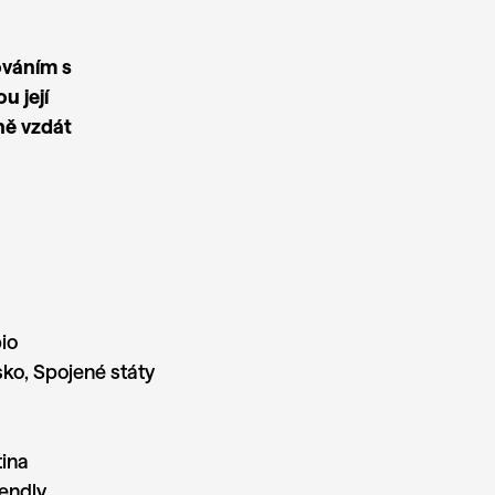
ováním s
u její
ně vzdát
io
ko, Spojené státy
tina
iendly