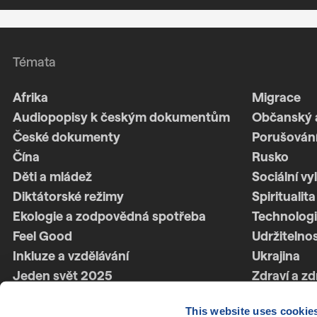
Témata
Afrika
Migrace
Audiopopisy k českým dokumentům
Občanský 
České dokumenty
Porušování
Čína
Rusko
Děti a mládež
Sociální vy
Diktátorské režimy
Spiritualita
Ekologie a zodpovědná spotřeba
Technologi
Feel Good
Udržitelno
Inkluze a vzdělávání
Ukrajina
Jeden svět 2025
Zdraví a zd
Jeden svět 2026
Ženská síl
This website uses cookie
Latinská Amerika
Životní styl