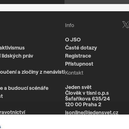
Info
O JSO
aktivismus
Časté dotazy
 lidských práv
Registrace
Přístupnost
loučení a zločiny z nenávisti
Kontakt
Jeden svět
e a budoucí scénáře
Člověk v tísni o.p.s
st
Šafaříkova 635/24
120 00 Praha 2
ravotnictví
jsonline@jedensvet.cz
a
s