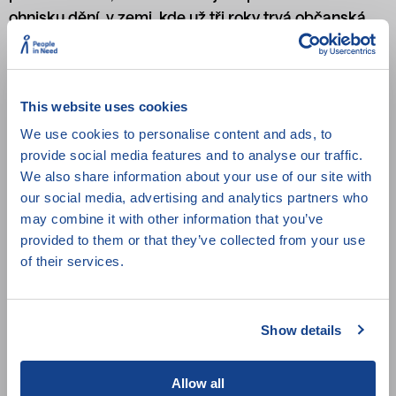
ohnisku dění, v zemi, kde už tři roky trvá občanská
válka. Dokumentují zločiny Asadova režimu a
samozřejmě bojují. Vyměnili však zbraně za
fotoaparát, mobil a internet. Film sleduje úsilí a
This website uses cookies
odvahu mladých lidí a odkrývá fenomén sociálních
sítí, který se stal zásadním hybatelem vlny arabského
We use cookies to personalise content and ads, to
provide social media features and to analyse our traffic.
jara.
We also share information about your use of our site with
our social media, advertising and analytics partners who
may combine it with other information that you’ve
Režie:
Joe Piscatella
provided to them or that they’ve collected from your use
Země původu:
Sýrie, Spojené státy
of their services.
Rok:
2013
Stopáž:
74 min
Show details
Zařazení:
Občanský aktivismus
,
Děti a mládež
,
Maraton psaní dopisů Amnesty
Allow all