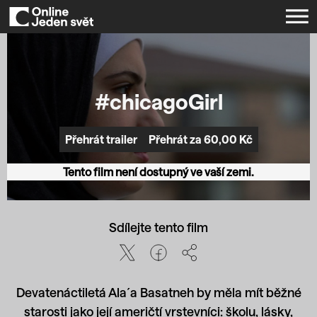
#chicagoGirl
Přehrát za 60,00 Kč
Přehrát trailer
Tento film není dostupný ve vaší zemi.
Sdílejte tento film
Devatenáctiletá Ala´a Basatneh by měla mít běžné
starosti jako její američtí vrstevníci: školu, lásky,