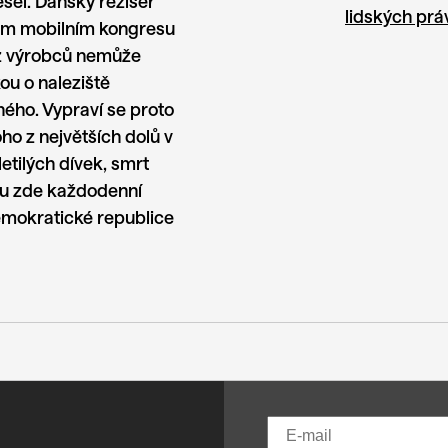
ešel. Dánský režisér
lidských prá
vém mobilním kongresu
 z výrobců nemůže
kou o naleziště
ého. Vypraví se proto
ho z největších dolů v
etilých dívek, smrt
ou zde každodenní
Demokratické republice