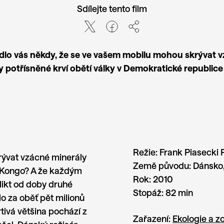
Sdílejte tento film
lo vás někdy, že se ve vašem mobilu mohou skrývat 
y potřísněné krví obětí války v Demokratické republic
Režie:
Frank Piasecki 
rývat vzácné minerály
Země původu:
Dánsko
e Kongo? A že každým
Rok:
2010
likt od doby druhé
Stopáž:
82 min
o za oběť pět milionů
rtivá většina pochází z
Zařazení:
Ekologie a 