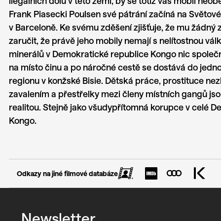
ilegálních dolů v této zemi, by se totiž váš mobil neob
Frank Piasecki Poulsen své pátrání začíná na Světo
v Barceloně. Ke svému zděšení zjišťuje, že mu žádný
zaručit, že právě jeho mobily nemají s nelítostnou vál
minerálů v Demokratické republice Kongo nic společn
na místo činu a po náročné cestě se dostává do jedno
regionu v konžské Bisie. Dětská práce, prostituce nezl
zavalením a přestřelky mezi členy místních gangů js
realitou. Stejně jako všudypřítomná korupce v celé 
Kongo.
Odkazy na jiné filmové databáze
Newsletter