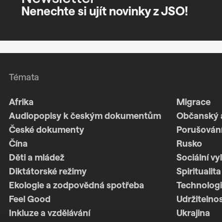
Nenechte si ujít novinky z JSO!
Témata
Afrika
Migrace
Audiopopisy k českým dokumentům
Občanský 
České dokumenty
Porušování
Čína
Rusko
Děti a mládež
Sociální vy
Diktátorské režimy
Spiritualita
Ekologie a zodpovědná spotřeba
Technologi
Feel Good
Udržitelno
Inkluze a vzdělávání
Ukrajina