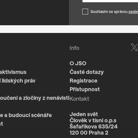
Souhlasím se správou
osobn
Info
O JSO
aktivismus
Časté dotazy
 lidských práv
Registrace
Přístupnost
loučení a zločiny z nenávisti
Kontakt
Jeden svět
e a budoucí scénáře
Člověk v tísni o.p.s
st
Šafaříkova 635/24
120 00 Praha 2