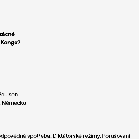
vzácné
e Kongo?
Poulsen
, Německo
zodpovědná spotřeba
,
Diktátorské režimy
,
Porušování