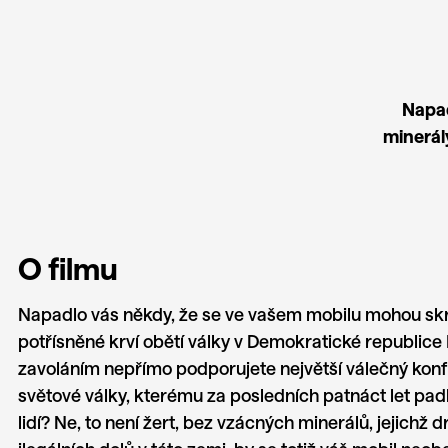
Napad
minerál
O filmu
Napadlo vás někdy, že se ve vašem mobilu mohou sk
potřísněné krví obětí války v Demokratické republic
zavoláním nepřímo podporujete největší válečný konf
světové války, kterému za posledních patnáct let padl
lidí? Ne, to není žert, bez vzácných minerálů, jejichž d