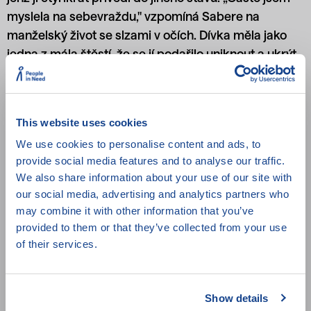
myslela na sebevraždu," vzpomíná Sabere na
manželský život se slzami v očích. Dívka měla jako
jedna z mála štěstí, že se jí podařilo uniknout a ukrýt
se v azylovém domě pro ženy s podobným osudem.
Ani poté ovšem nemá vyhráno. V upřímném snímku
režiséra Nimy Sarvestaniho sledujeme marnou
This website uses cookies
snahu Sabeřiny chudé matky a jejího muže
We use cookies to personalise content and ads, to
dosáhnout dceřina rozvodu. Když se zdá, že osud je
provide social media features and to analyse our traffic.
jim konečně nakloněn, nevlastní otec dostává
We also share information about your use of our site with
výhrůžky kvůli své druhé dceři, desetileté Farzenah.
our social media, advertising and analytics partners who
Výměnou za stádo ovcí ji kdysi slíbil jinému muži.
may combine it with other information that you’ve
„Splátka" měla proběhnout po jejích patnáctinách,
provided to them or that they’ve collected from your use
ženich si však usmyslel, že ji chce dříve…
of their services.
Show details
Režie:
Nima Sarvestani