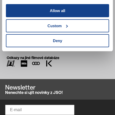
Země původu:
Švédsko
Rok:
2010
Allow all
Stopáž:
52 min
Custom
Zařazení:
Porušování lidských práv
Deny
Odkazy na jiné filmové databáze
Newsletter
Nenechte si ujít novinky z JSO!