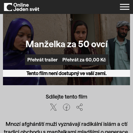
Manželka za 50 ovcí
Přehrát za 60,00 Kč
Přehrát trailer
Tento film není dostupný ve vaší zemi.
Sdílejte tento film
Mnozí afghánští muži vyznávají radikální islám a ctí
tradici obchodu s manželkami mladšími o generace,