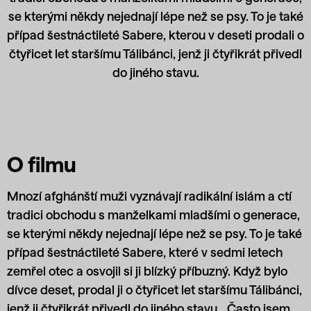
se kterými někdy nejednají lépe než se psy. To je také
případ šestnáctileté Sabere, kterou v deseti prodali o
čtyřicet let staršímu Tálibánci, jenž ji čtyřikrát přivedl
do jiného stavu.
O filmu
Mnozí afghánští muži vyznávají radikální islám a ctí
tradici obchodu s manželkami mladšími o generace,
se kterými někdy nejednají lépe než se psy. To je také
případ šestnáctileté Sabere, které v sedmi letech
zemřel otec a osvojil si ji blízký příbuzný. Když bylo
dívce deset, prodal ji o čtyřicet let staršímu Tálibánci,
jenž ji čtyřikrát přivedl do jiného stavu. „Často jsem