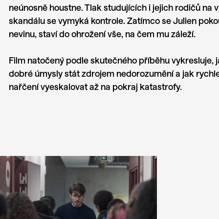
neúnosně houstne. Tlak studujících i jejich rodičů na
skandálu se vymyká kontrole. Zatímco se Julien poko
nevinu, staví do ohrožení vše, na čem mu záleží.
Film natočený podle skutečného příběhu vykresluje,
dobré úmysly stát zdrojem nedorozumění a jak rychl
nařčení vyeskalovat až na pokraj katastrofy.