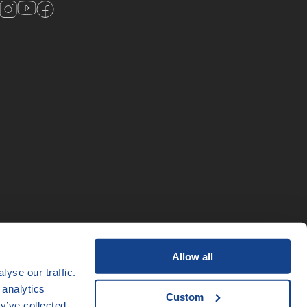
Allow all
yse our traffic.
 analytics
Custom
y’ve collected