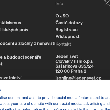
Info
O JSO
aktivismus
Časté dotazy
 lidských práv
Registrace
Přístupnost
loučení a zločiny z nenávisti
Kontakt
Jeden svět
e a budoucí scénáře
Člověk v tísni o.p.s
st
Šafaříkova 635/24
120 00 Praha 2
ravotnictví
jsonline@jedensvet.cz
a
s
ise content and ads, to provide social media features and to anal
about your use of our site with our social media, advertising and
t with other information that you’ve provided to them or that the