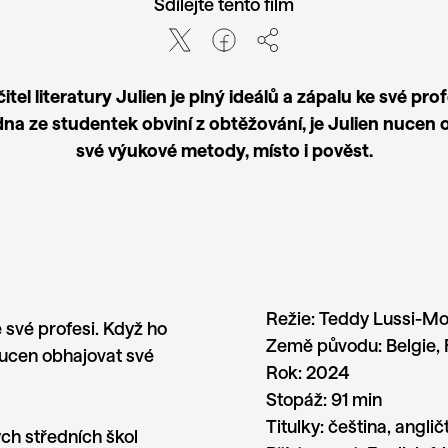
Sdílejte tento film
tel literatury Julien je plný ideálů a zápalu ke své pro
dna ze studentek obviní z obtěžování, je Julien nucen
své výukové metody, místo i pověst.
Režie:
Teddy Lussi-M
e své profesi. Když ho
Země původu:
Belgie,
 nucen obhajovat své
Rok:
2024
Stopáž:
91 min
Titulky:
čeština, anglič
ch středních škol