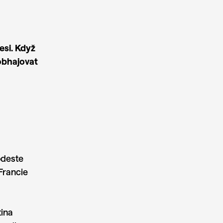
fesi. Když
 obhajovat
odeste
 Francie
tina