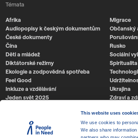
Témata
Afrika
Migrace
Audiopopisy k českým dokumentům
Občanský 
České dokumenty
Porušování
Čína
Rusko
Děti a mládež
Sociální vy
Diktátorské režimy
Spiritualita
Ekologie a zodpovědná spotřeba
Technologi
Feel Good
Udržitelno
Inkluze a vzdělávání
Ukrajina
Jeden svět 2025
Zdraví a zd
Jeden svět 2026
Ženská síl
This website uses cookie
Latinská Amerika
Životní styl
We use cookies to personal
LGBTQ+
We also share information 
partners who may combine i