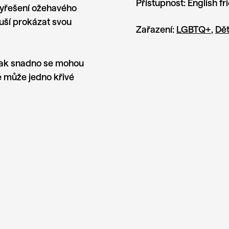
Přístupnost:
English fr
 vyřešení ožehavého
uší prokázat svou
Zařazení:
LGBTQ+
,
Dět
 jak snadno se mohou
e může jedno křivé