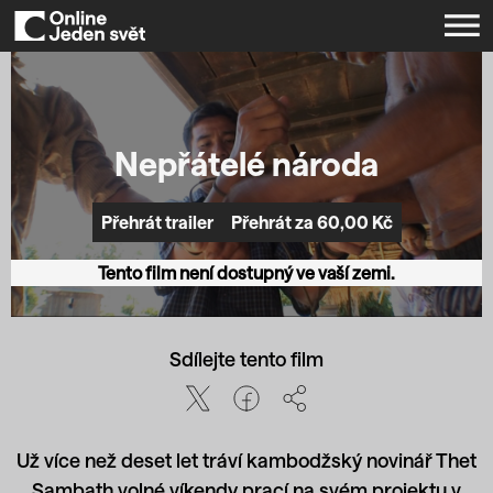
Nepřátelé národa
Přehrát za 60,00 Kč
Přehrát trailer
Tento film není dostupný ve vaší zemi.
Sdílejte tento film
Už více než deset let tráví kambodž­ský novinář Thet
Sambath volné víkendy prací na svém projektu v