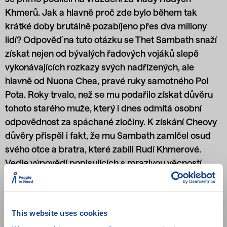
Khmerů. Jak a hlavně proč zde bylo během tak
krátké doby brutálně pozabíjeno přes dva miliony
lidí? Odpověď na tuto otázku se Thet Sambath snaží
získat nejen od bývalých řadových vojáků slepě
vykonávajících rozkazy svých nadřízených, ale
hlavně od Nuona Chea, pravé ruky samotného Pol
Pota. Roky trvalo, než se mu podařilo získat důvěru
tohoto starého muže, který i dnes odmítá osobní
odpovědnost za spáchané zločiny. K získání Cheovy
důvěry přispěl i fakt, že mu Sambath zamlčel osud
svého otce a bratra, které zabili Rudí Khmerové.
Vedle výpovědí popisujících s mrazivou věcností
detaily brutálního vraždění kambodžských civilistů
se ve filmu, jež ve spolupráci s novinářem natočil
britský dokumentarista Rob Lemkin, seznámíme i s
This website uses cookies
řadou unikátních archivních záběrů a zajímavými