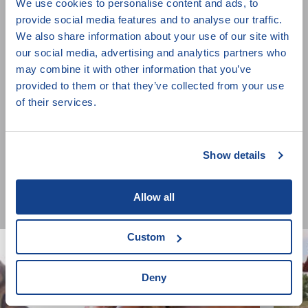
We use cookies to personalise content and ads, to
informacemi o jednom z nejkrvavějších režimů v
provide social media features and to analyse our traffic.
historii.
We also share information about your use of our site with
our social media, advertising and analytics partners who
may combine it with other information that you’ve
Režie:
Rob Lemkin, Thet Sambath
provided to them or that they’ve collected from your use
Země původu:
Kambodža, Spojené království
of their services.
Rok:
2009
Stopáž:
94 min
Show details
Zařazení:
Porušování lidských práv
Allow all
Custom
Deny