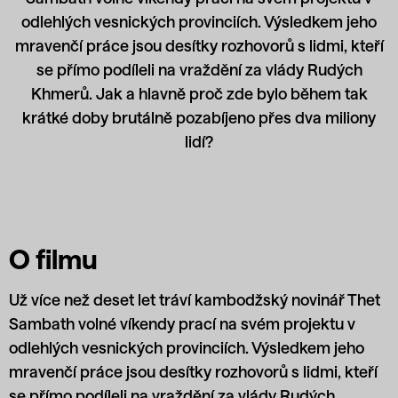
odlehlých vesnických provinciích. Výsledkem jeho
mravenčí práce jsou desítky rozhovorů s lidmi, kteří
se přímo podíleli na vraždění za vlády Rudých
Khmerů. Jak a hlavně proč zde bylo během tak
krátké doby brutálně pozabíjeno přes dva miliony
lidí?
O filmu
Už více než deset let tráví kambodž­ský novinář Thet
Sambath volné víkendy prací na svém projektu v
odlehlých vesnických provinciích. Výsledkem jeho
mravenčí práce jsou desítky rozhovorů s lidmi, kteří
se přímo podíleli na vraždění za vlády Rudých