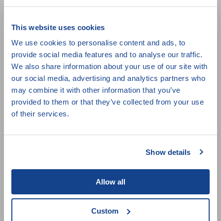
bezprecedentní soudní proces.
This website uses cookies
We use cookies to personalise content and ads, to
Režie:
Nima Sarvestani
provide social media features and to analyse our traffic.
We also share information about your use of our site with
Země původu:
Švédsko
our social media, advertising and analytics partners who
Rok:
2025
may combine it with other information that you’ve
Stopáž:
85 min
provided to them or that they’ve collected from your use
Titulky:
čeština, angličtina
of their services.
Přístupnost:
English friendly
Zařazení:
Diktátorské režimy
,
Nově přidané filmy
,
Show details
Jeden svět 2026
Allow all
Custom
Odkazy na jiné filmové databáze