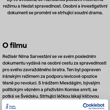
režimu a hledat spravedlnost. Osobní a investigativní
dokument se promění ve strhující soudní drama.
O filmu
Režisér Níma Sarvestání se ve svém posledním
dokumentu vydává na osobní cestu za spravedlností
pro svého zavražděného bratra. Ten byl popraven
íránským režimem za podporu levicové opozice
těsně po revoluci. S Irádžem Mesdágím, bývalým
politickým vězněm a přeživším Komise smrti, se
potká ve Švédsku. Strhující léčkou lákají klíčovou
postavu masakrů ve vězení mimo Írán a s důvěrou v
evropské soudnictví chtějí uskutečnit