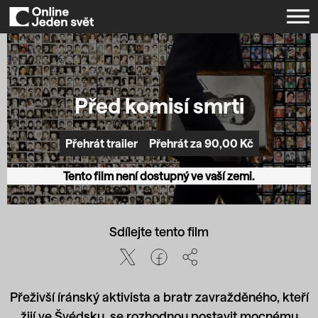
Před komisí smrti
Přehrát za 90,00 Kč
Přehrát trailer
Tento film není dostupný ve vaší zemi.
Sdílejte tento film
Přeživší íránský aktivista a bratr zavražděného, kteří
žijí ve Švédsku, se rozhodnou postavit mocnému