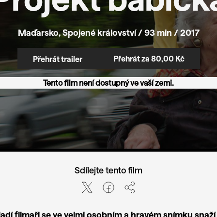
Maďarsko, Spojené království / 93 min / 2017
Přehrát za 80,00 Kč
Přehrát trailer
Tento film není dostupný ve vaší zemi.
Sdílejte tento film
ladí filmaři se ve velmi osobním a hravém snímku snaží 