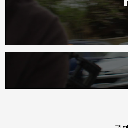
Tři m