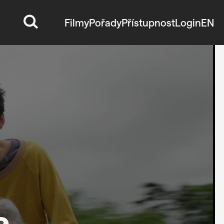
Filmy
Pořady
Přístupnost
Login
EN
a