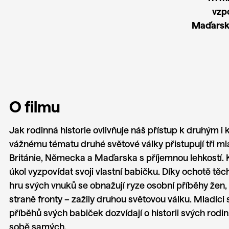
vzp
Maďarská
O filmu
Jak rodinná historie ovlivňuje náš přístup k druhým 
vážnému tématu druhé světové války přistupují tři mla
Británie, Německa a Maďarska s příjemnou lehkostí. K
úkol vyzpovídat svoji vlastní babičku. Díky ochotě těc
hru svých vnuků se obnažují ryze osobní příběhy žen, 
straně fronty – zažily druhou světovou válku. Mladíci
příběhů svých babiček dozvídají o historii svých rodin,
sobě samých.