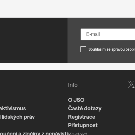
Souhlasím se správou
osobn
Info
O JSO
aktivismus
Časté dotazy
 lidských práv
Registrace
Přístupnost
loučení a zločiny z nenávisti
Kontakt