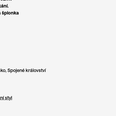
ání.
á špionka
o, Spojené království
ní styl