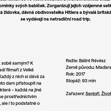
omínky svých babiček. Zorganizují jejich vzájemné setk
 židovka, dávná obdivovatelka Hitlera a bývalá britsk
se vydávají na netradiční road trip.
Režie:
Bálint Révész
i k sobě samým? K
Země původu:
Maďarsk
dí filmaři z Velké
Rok:
2017
aždý z nich si dává za
Stopáž:
93 min
hto dam přistoupit na
které – každá na jiné
Zařazení:
Senioři
,
Život
 se prostřednictvím
 ale i to podstatné o