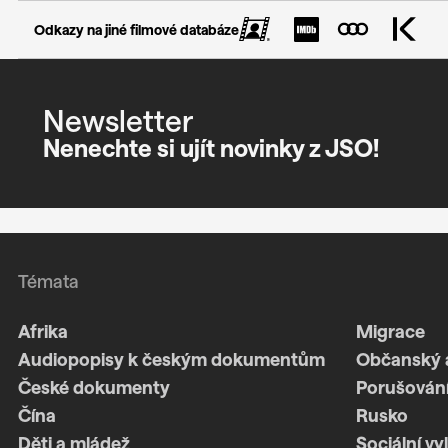
Odkazy na jiné filmové databáze
Newsletter
Nenechte si ujít novinky z JSO!
Témata
Afrika
Migrace
Audiopopisy k českým dokumentům
Občanský 
České dokumenty
Porušování
Čína
Rusko
Děti a mládež
Sociální vy