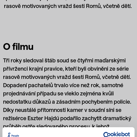
rasově motivovaných vražd šesti Romů, včetně dětí.
O filmu
Tři roky sledoval štáb soud se čtyřmi maďarskými
přívrženci krajní pravice, kteří byli obviněni ze série
rasově motivovaných vražd šesti Romů, včetně dětí.
Dopadení pachatelů trvalo více než rok, samotné
projednávání případu se vleklo zejména kvůli
nedostatku důkazů a zásadním pochybením policie.
Díky neustálé přítomnosti kamer v soudní síni se
režisérce Eszter Hajdú podařilo zachytit dramatický
průběh ostře sledovaného procesu, k jehož
medializaci přispěl světově známý maďarský hraný