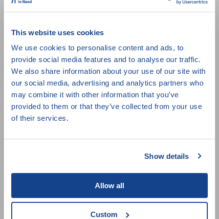
film Je to jen vítr uvedený na Jednom světě v roce
2013. Dospěje proces k rozuzlení, které přinese třem
This website uses cookies
pozůstalým romským rodinám zadostiučinění?
Mohou důvěřovat ve spravedlnost maďarského
We use cookies to personalise content and ads, to
provide social media features and to analyse our traffic.
státu?
We also share information about your use of our site with
our social media, advertising and analytics partners who
may combine it with other information that you’ve
Režie:
Eszter Hajdú
provided to them or that they’ve collected from your use
Země původu:
Maďarsko
of their services.
Rok:
2013
Stopáž:
107 min
Show details
Zařazení:
Sociální vyloučení a zločiny z nenávisti
Allow all
Custom