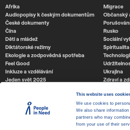
Afrika
Migrace
Audiopopisy k českým dokumentům
Občanský 
České dokumenty
Porušování
Čína
Rusko
Děti a mládež
Sociální vy
Diktátorské režimy
Spiritualita
Ekologie a zodpovědná spotřeba
Technologi
Feel Good
Udržitelno
Inkluze a vzdělávání
Ukrajina
Jeden svět 2025
Zdraví a zd
Jeden svět 2026
Ženská síl
This website uses cookie
Latinská Amerika
Životní styl
We use cookies to personal
LGBTQ+
We also share information 
partners who may combine i
from your use of their serv