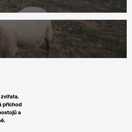
zvířata.
á příchod
postojů a
ně.