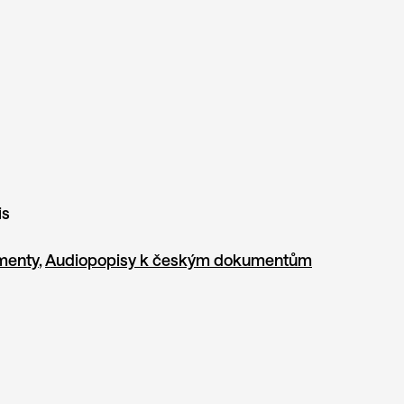
is
menty
,
Audiopopisy k českým dokumentům