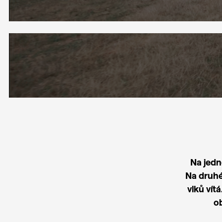
Na jedné
Na druhé
vlků vít
ob