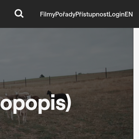
Filmy
Pořady
Přístupnost
Login
EN
iopopis)