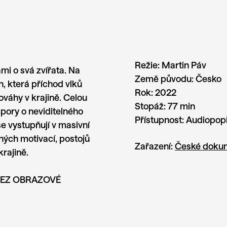
Režie:
Martin Páv
ami o svá zvířata. Na
Země původu:
Česko
, která příchod vlků
Rok:
2022
ováhy v krajině. Celou
Stopáž:
77 min
Spory o neviditelného
Přístupnost:
Audiopop
se vystupňují v masivní
ných motivací, postojů
Zařazení:
České doku
krajině.
BEZ OBRAZOVÉ