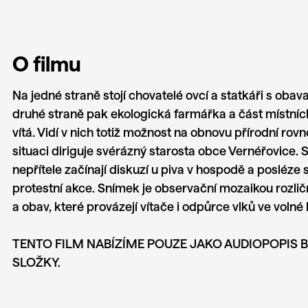
O filmu
Na jedné straně stojí chovatelé ovcí a statkáři s obav
druhé straně pak ekologická farmářka a část místních
vítá. Vidí v nich totiž možnost na obnovu přírodní rovn
situaci diriguje svérázný starosta obce Vernéřovice. 
nepřítele začínají diskuzí u piva v hospodě a posléze 
protestní akce. Snímek je observační mozaikou rozlič
a obav, které provázejí vítače i odpůrce vlků ve volné 
TENTO FILM NABÍZÍME POUZE JAKO AUDIOPOPIS 
SLOŽKY.