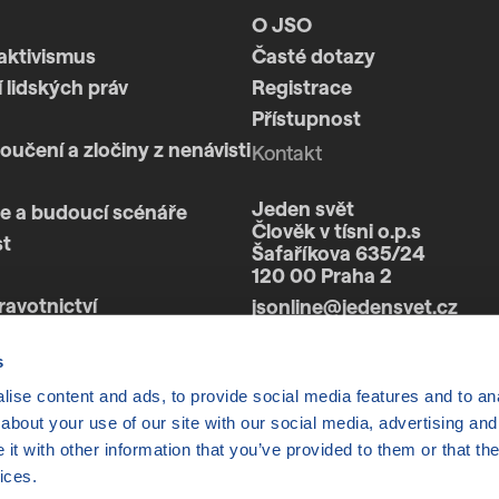
O JSO
aktivismus
Časté dotazy
 lidských práv
Registrace
Přístupnost
loučení a zločiny z nenávisti
Kontakt
Jeden svět
e a budoucí scénáře
Člověk v tísni o.p.s
st
Šafaříkova 635/24
120 00 Praha 2
ravotnictví
jsonline@jedensvet.cz
a
s
ise content and ads, to provide social media features and to anal
about your use of our site with our social media, advertising and
t with other information that you’ve provided to them or that the
ices.