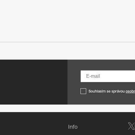
Souhlasím se správou
osobn
Info