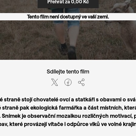
Přehrát za 0,00 Kč
Tento film není dostupný ve vaší zemi.
Sdílejte tento film
 straně stojí chovatelé ovcí a statkáři s obavami o svá 
 straně pak ekologická farmářka a část místních, kter
á. Snímek je observační mozaikou rozličných motivací, 
av, které provázejí vítače i odpůrce vlků ve volné kraji