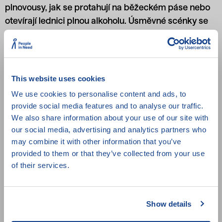
plnovousy, jak se protahují na běžeckém páse nebo
otevírají lednici plnou alkoholu. Úsměvné scénky se
ovšem odehrávají v děsivé situaci – tálibánci
postupně zprovozňují stíhačky a vrtulníky Black
Hawk. Film vědomě balancující na pomezí novinařiny
a propagandy shrnuje velitel v poznámce na konto
This website uses cookies
režiséra: „Kdyby jeho záměry byly špatné, brzo bude
We use cookies to personalise content and ads, to
mrtvý.“
provide social media features and to analyse our traffic.
We also share information about your use of our site with
our social media, advertising and analytics partners who
may combine it with other information that you’ve
Režie:
Ibrahim Nash'at
provided to them or that they’ve collected from your use
Země původu:
Německo, Spojené státy
of their services.
Rok:
2023
Stopáž:
89 min
Titulky:
čeština, angličtina
Show details
Přístupnost:
English friendly , Popisné nebo barevné