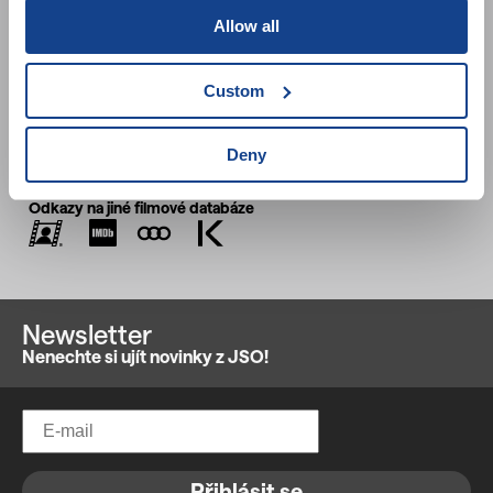
titulky
Allow all
Zařazení:
Diktátorské režimy
,
Porušování lidských
práv
,
Nově přidané filmy
Custom
Deny
Odkazy na jiné filmové databáze
Newsletter
Nenechte si ujít novinky z JSO!
Přihlásit se