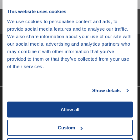
This website uses cookies
Newsletter
We use cookies to personalise content and ads, to
Nenechte si ujít novinky z JSO!
provide social media features and to analyse our traffic.
We also share information about your use of our site with
our social media, advertising and analytics partners who
may combine it with other information that you’ve
provided to them or that they’ve collected from your use
Přihlásit se
of their services.
Souhlasím se správou
osobních údajů
Show details
Info
Allow all
O JSO
Custom
Časté dotazy
Registrace