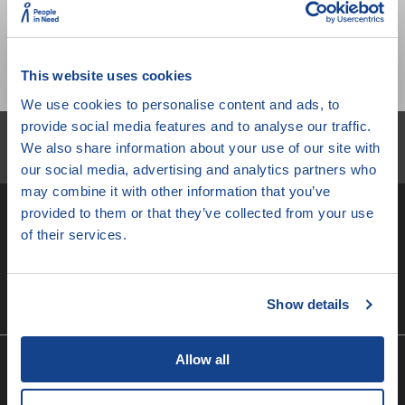
Stopáž:
5 min
Zařazení:
Honem tam! Objevuj festival s Bořkem
This website uses cookies
Honem
We use cookies to personalise content and ads, to
provide social media features and to analyse our traffic.
Newsletter
We also share information about your use of our site with
Nenechte si ujít novinky z JSO!
our social media, advertising and analytics partners who
may combine it with other information that you’ve
provided to them or that they’ve collected from your use
of their services.
Přihlásit se
Show details
Souhlasím se správou
osobních údajů
Allow all
Info