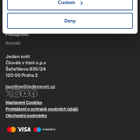
Custom
O JSO
Časté dotazy
Deny
Registrace
Přístupnost
Kontakt
Jeden svět
Člověk v tísni o.p.s
Šafaříkova 635/24
120 00 Praha 2
jsonline@jedensvet.cz
Nastavení Cookies
Prohlášení o ochraně osobních údajů
Obchodní podmínky