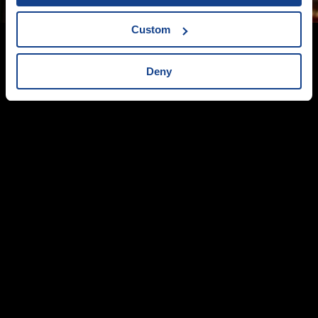
Custom
Info
O JSO
Deny
Časté dotazy
Registrace
Přístupnost
Kontakt
Jeden svět
Člověk v tísni o.p.s
Šafaříkova 635/24
120 00 Praha 2
jsonline@jedensvet.cz
Nastavení Cookies
Prohlášení o ochraně osobních údajů
Obchodní podmínky