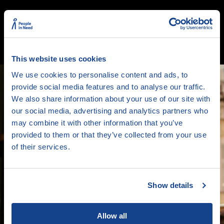
This website uses cookies
Stopáž:
2 min
We use cookies to personalise content and ads, to
provide social media features and to analyse our traffic.
Zařazení:
Festivalové kafe s Annou Dvořákovou
We also share information about your use of our site with
Newsletter
our social media, advertising and analytics partners who
Nenechte si ujít novinky z JSO!
may combine it with other information that you’ve
provided to them or that they’ve collected from your use
of their services.
Přihlásit se
Show details
Souhlasím se správou
osobních údajů
Allow all