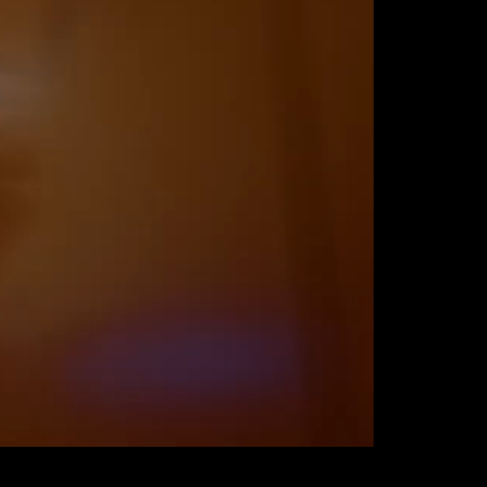
Objevuj festival s Bořkem Honem
Přihlásit se
ích údajů