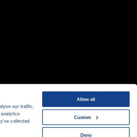
Allow all
yse our traffic.
 analytics
Custom
y’ve collected
Deny