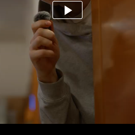
Stopáž:
5 min
Zařazení:
Honem tam! 
Souhlasím se správou
osobn
Info