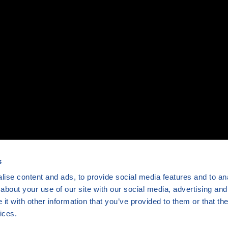
O JSO
aktivismus
Časté dotazy
 lidských práv
Registrace
Přístupnost
loučení a zločiny z nenávisti
Kontakt
Jeden svět
e a budoucí scénáře
Člověk v tísni o.p.s
st
Šafaříkova 635/24
120 00 Praha 2
ravotnictví
jsonline@jedensvet.cz
a
s
ise content and ads, to provide social media features and to anal
about your use of our site with our social media, advertising and
t with other information that you’ve provided to them or that the
ices.