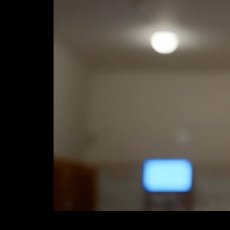
Newsletter
Nenechte si ujít novinky z JSO!
Témata