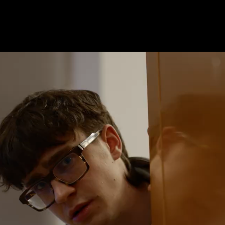
ék na osamělo
5 min
Přehrát
Sdílejte tento pořad