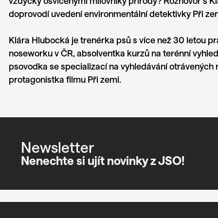
vždycky osvícenými milovníky přírody? Rozhovor s K
doprovodí uvedení environmentální detektivky
Při ze
Klára Hlubocká je trenérka psů s více než 30 letou pr
noseworku v ČR, absolventka kurzů na terénní vyhled
psovodka se specializací na vyhledávání otrávených 
protagonistka filmu
Při zemi
.
Newsletter
Nenechte si ujít novinky z JSO!