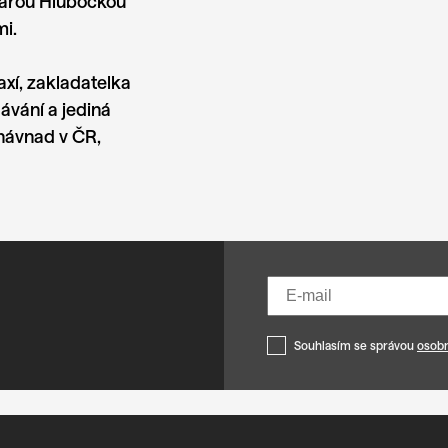
lárou Hlubockou
mi
.
axí, zakladatelka
ávání a jediná
návnad v ČR,
Souhlasím se správou
osobn