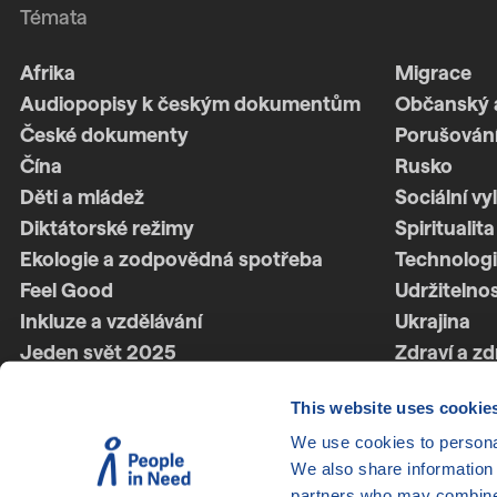
Témata
Afrika
Migrace
Audiopopisy k českým dokumentům
Občanský 
České dokumenty
Porušování
Čína
Rusko
Děti a mládež
Sociální vy
Diktátorské režimy
Spiritualita
Ekologie a zodpovědná spotřeba
Technologi
Feel Good
Udržitelno
Inkluze a vzdělávání
Ukrajina
Jeden svět 2025
Zdraví a zd
Jeden svět 2026
Ženská síl
This website uses cookie
Latinská Amerika
Životní styl
LGBTQ+
We use cookies to personal
We also share information 
partners who may combine i