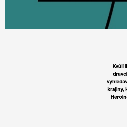
Kvůli 
dravc
vyhledáv
krajiny,
Heroine