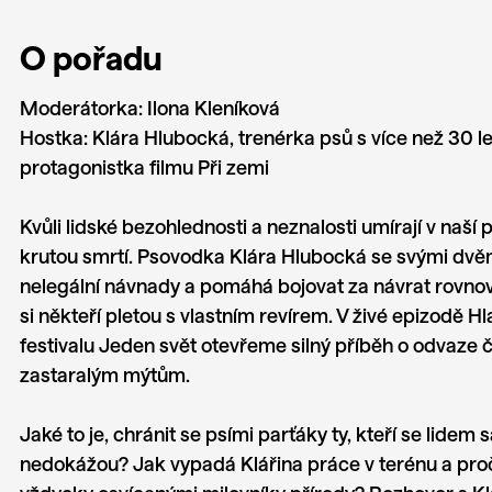
O pořadu
Moderátorka: Ilona Kleníková
Hostka: Klára Hlubocká, trenérka psů s více než 30 le
protagonistka filmu Při zemi
Kvůli lidské bezohlednosti a neznalosti umírají v naší 
krutou smrtí. Psovodka Klára Hlubocká se svými dv
nelegální návnady a pomáhá bojovat za návrat rovnov
si někteří pletou s vlastním revírem. V živé epizodě H
festivalu Jeden svět otevřeme silný příběh o odvaze če
zastaralým mýtům.
Jaké to je, chránit se psími parťáky ty, kteří se lidem 
nedokážou? Jak vypadá Klářina práce v terénu a proč