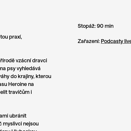
Stopáž:
90 min
tou praxí,
Zařazení:
Podcasty liv
přírodě vzácní dravci
ěma psy vyhledává
áhy do krajiny, kterou
lasu Heroine na
lit travičům i
sami ubránit
 myslivci nejsou