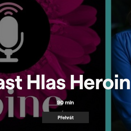
st Hlas Heroin
90 min
Přehrát