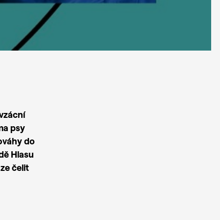
 vzácní
ma psy
nováhy do
odě Hlasu
ze čelit