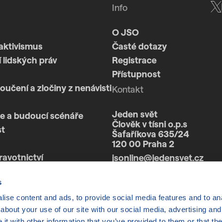
Info
O JSO
aktivismus
Časté dotazy
 lidských práv
Registrace
Přístupnost
loučení a zločiny z nenávisti
Kontakt
Jeden svět
e a budoucí scénáře
Člověk v tísni o.p.s
st
Šafaříkova 635/24
120 00 Praha 2
ravotnictví
jsonline@jedensvet.cz
a
s
ise content and ads, to provide social media features and to anal
about your use of our site with our social media, advertising and
t with other information that you’ve provided to them or that the