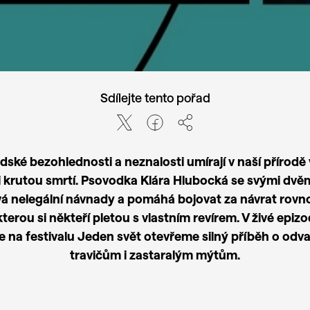
Sdílejte tento pořad
lidské bezohlednosti a neznalosti umírají v naší přírodě
i krutou smrtí. Psovodka Klára Hlubocká se svými dvě
á nelegální návnady a pomáhá bojovat za návrat rov
 kterou si někteří pletou s vlastním revírem. V živé epiz
 na festivalu Jeden svět otevřeme silný příběh o odva
travičům i zastaralým mýtům.