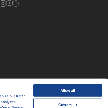
Allow all
yse our traffic.
 analytics
Custom
y’ve collected