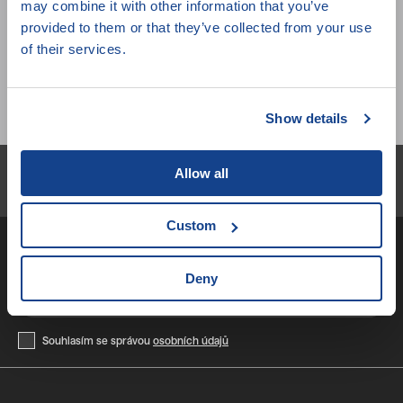
may combine it with other information that you’ve
provided to them or that they’ve collected from your use
of their services.
Stopáž:
2 min
Show details
Zařazení:
Festivalové kafe s Annou Dvořákovou
Newsletter
Allow all
Nenechte si ujít novinky z JSO!
Custom
Deny
Přihlásit se
Souhlasím se správou
osobních údajů