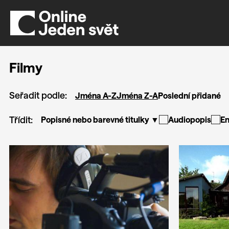
Filmy
Seřadit podle:
Jména A-Z
Jména Z-A
Poslední přidané
Třídit:
Popisné nebo barevné titulky ▼
Audiopopis
En