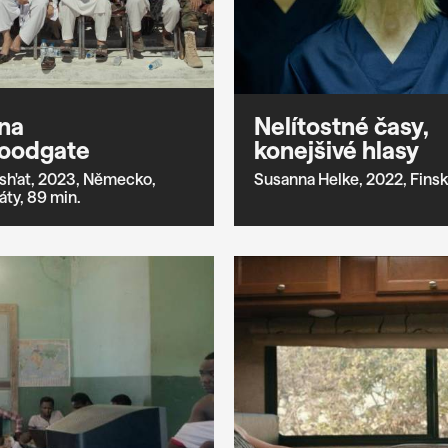
na
Nelítostné časy,
oodgate
konejšivé hlasy
h'at,
2023,
Německo,
Susanna Helke,
2022,
Finsk
áty,
89 min.