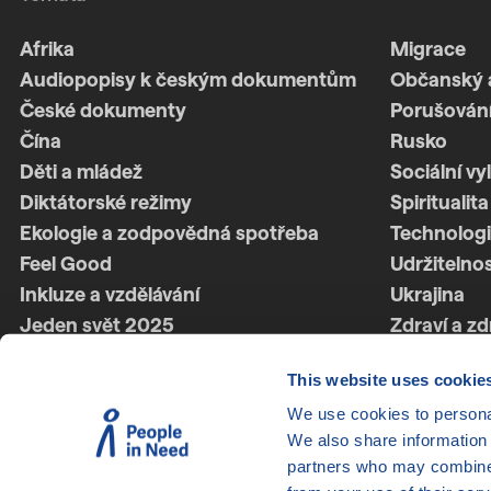
Afrika
Migrace
Audiopopisy k českým dokumentům
Občanský 
České dokumenty
Porušování
Čína
Rusko
Děti a mládež
Sociální vy
Diktátorské režimy
Spiritualita
Ekologie a zodpovědná spotřeba
Technologi
Feel Good
Udržitelno
Inkluze a vzdělávání
Ukrajina
Jeden svět 2025
Zdraví a zd
Jeden svět 2026
Ženská síl
This website uses cookie
Latinská Amerika
Životní styl
We use cookies to personal
LGBTQ+
We also share information 
partners who may combine i