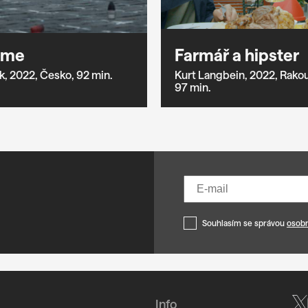
ime
Farmář a hipster
k,
2022,
Česko,
92 min.
Kurt Langbein,
2022,
Rakou
97 min.
Souhlasím se správou
osobn
Info