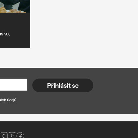
sko,
Přihlásit se
ích údajů