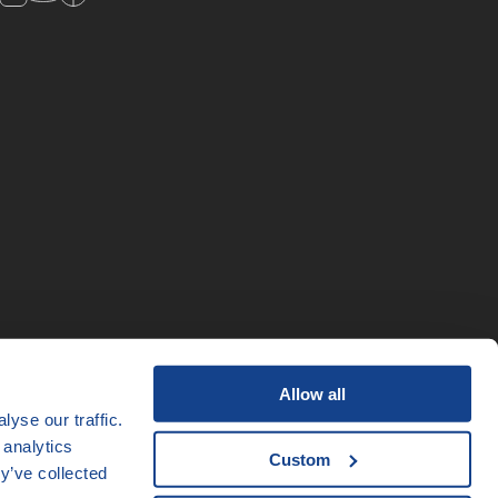
Allow all
yse our traffic.
 analytics
Custom
y’ve collected