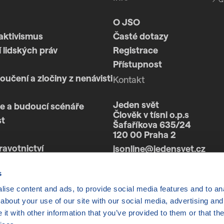
O JSO
aktivismus
Časté dotazy
 lidských práv
Registrace
Přístupnost
loučení a zločiny z nenávisti
Kontakt
Jeden svět
e a budoucí scénáře
Člověk v tísni o.p.s
st
Šafaříkova 635/24
120 00 Praha 2
ravotnictví
jsonline@jedensvet.cz
a
s
ise content and ads, to provide social media features and to anal
about your use of our site with our social media, advertising and
t with other information that you’ve provided to them or that the