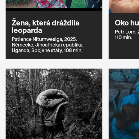
Žena, která dráždila
Oko hu
leoparda
Petr Lom,
110 min.
Patience Nitumwesiga,
2025,
Německo,
Jihoafrická republika,
Uganda,
Spojené státy,
108 min.