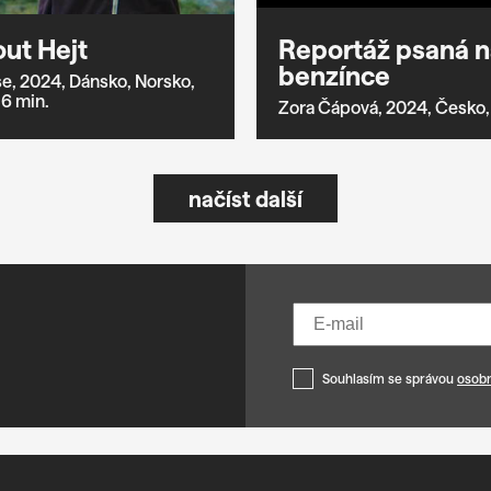
ut Hejt
Reportáž psaná n
benzínce
e,
2024,
Dánsko,
Norsko,
6 min.
Zora Čápová,
2024,
Česko,
načíst další
Souhlasím se správou
osobn