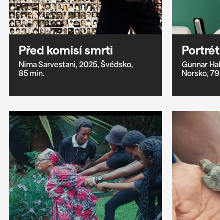
Před komisí smrti
Portré
Nima Sarvestani,
2025,
Švédsko,
Gunnar Hal
85 min.
Norsko,
79