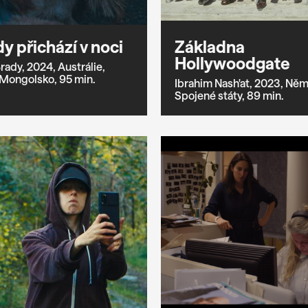
dy přichází v noci
Základna
Hollywoodgate
Brady,
2024,
Austrálie,
Mongolsko,
95 min.
Ibrahim Nash'at,
2023,
Něm
Spojené státy,
89 min.