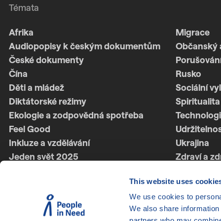
Témata
Afrika
Migrace
Audiopopisy k českým dokumentům
Občanský 
České dokumenty
Porušování
Čína
Rusko
Děti a mládež
Sociální vy
Diktátorské režimy
Spiritualita
Ekologie a zodpovědná spotřeba
Technologi
Feel Good
Udržitelno
Inkluze a vzdělávání
Ukrajina
Jeden svět 2025
Zdraví a zd
Jeden svět 2026
Ženská síl
This website uses cookie
Latinská Amerika
Životní styl
We use cookies to personal
LGBTQ+
We also share information 
partners who may combine i