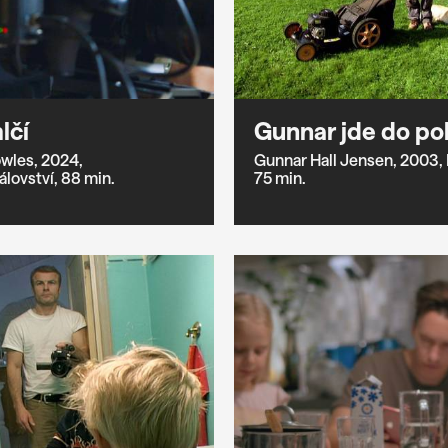
lčí
Gunnar jde do p
wles,
2024,
Gunnar Hall Jensen,
2003,
álovství,
88 min.
75 min.