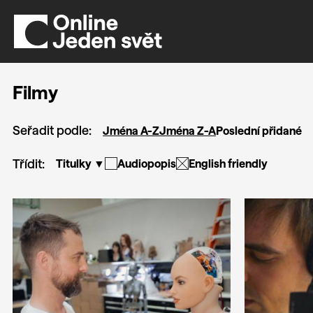
Filmy
Seřadit podle:
Jména A-Z
Jména Z-A
Poslední přidané
Třídit:
Titulky ▼
Audiopopis
English friendly