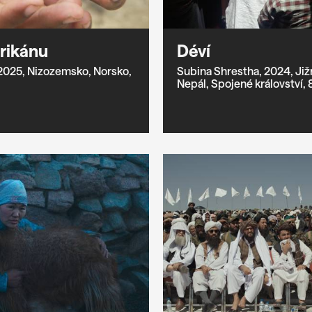
rikánu
Déví
2025,
Nizozemsko,
Norsko,
Subina Shrestha,
2024,
Již
Nepál,
Spojené království,