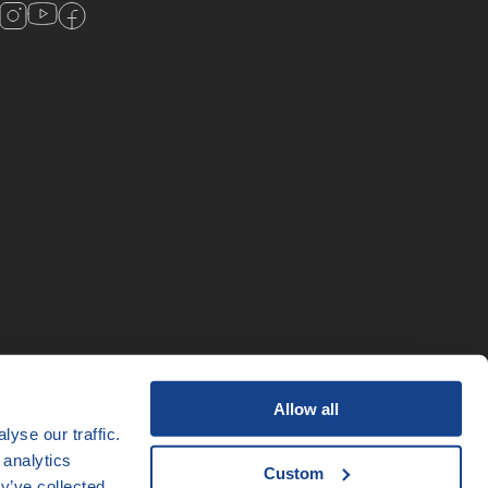
Allow all
yse our traffic.
 analytics
Custom
y’ve collected