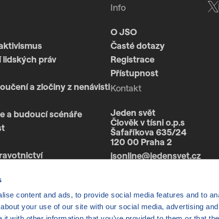
Info
O JSO
aktivismus
Časté dotazy
 lidských práv
Registrace
Přístupnost
loučení a zločiny z nenávisti
Kontakt
Jeden svět
e a budoucí scénáře
Člověk v tísni o.p.s
st
Šafaříkova 635/24
120 00 Praha 2
ravotnictví
jsonline@jedensvet.cz
a
s
ise content and ads, to provide social media features and to anal
about your use of our site with our social media, advertising and
t with other information that you’ve provided to them or that the