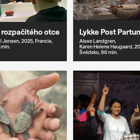
t rozpačitého otce
Lykke Post Partu
l Jensen,
2025,
Francie,
Alexe Landgren,
 min.
Karen Helene Haugaard,
20
Švédsko,
86 min.