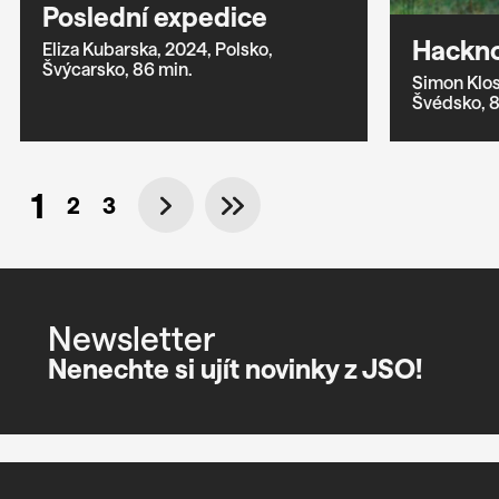
Poslední expedice
Hackno
Eliza Kubarska,
2024,
Polsko,
Švýcarsko,
86 min.
Simon Klos
Švédsko,
8
1
2
3
Newsletter
Nenechte si ujít novinky z JSO!