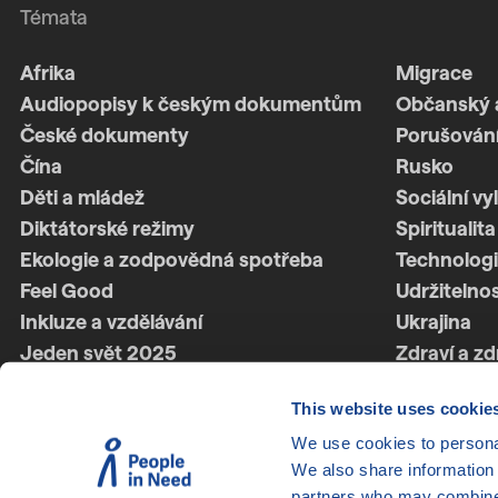
Témata
Afrika
Migrace
Audiopopisy k českým dokumentům
Občanský 
České dokumenty
Porušování
Čína
Rusko
Děti a mládež
Sociální vy
Diktátorské režimy
Spiritualita
Ekologie a zodpovědná spotřeba
Technologi
Feel Good
Udržitelno
Inkluze a vzdělávání
Ukrajina
Jeden svět 2025
Zdraví a zd
Jeden svět 2026
Ženská síl
This website uses cookie
Latinská Amerika
Životní styl
We use cookies to personal
LGBTQ+
We also share information 
partners who may combine i