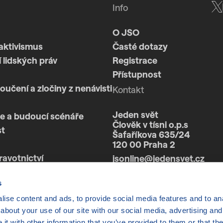
Info
O JSO
aktivismus
Časté dotazy
 lidských práv
Registrace
Přístupnost
loučení a zločiny z nenávisti
Kontakt
Jeden svět
e a budoucí scénáře
Člověk v tísni o.p.s
st
Šafaříkova 635/24
120 00 Praha 2
ravotnictví
jsonline@jedensvet.cz
a
s
ise content and ads, to provide social media features and to anal
about your use of our site with our social media, advertising and
t with other information that you’ve provided to them or that the