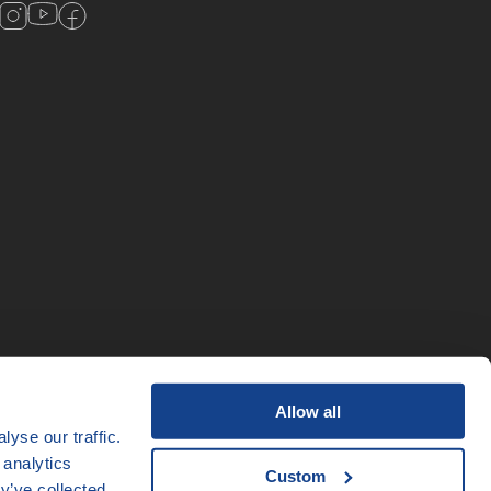
Allow all
yse our traffic.
 analytics
Custom
y’ve collected