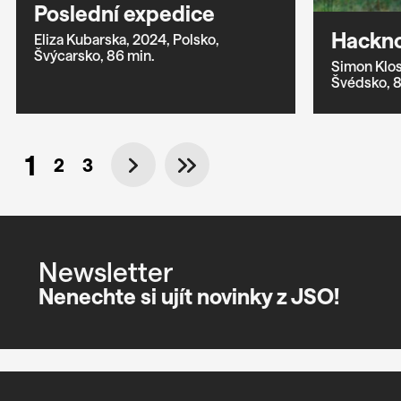
Poslední expedice
Hackno
Eliza Kubarska,
2024,
Polsko,
Švýcarsko,
86 min.
Simon Klos
Švédsko,
8
1
2
3
Newsletter
Nenechte si ujít novinky z JSO!