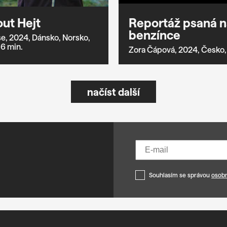
ut Hejt
Reportáž psaná n
benzínce
e,
2024,
Dánsko,
Norsko,
6 min.
Zora Čápová,
2024,
Česko,
načíst další
Souhlasím se správou
osobn