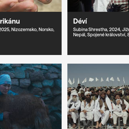
rikánu
Déví
2025,
Nizozemsko,
Norsko,
Subina Shrestha,
2024,
Již
Nepál,
Spojené království,