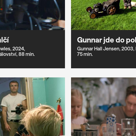
lčí
Gunnar jde do p
wles,
2024,
Gunnar Hall Jensen,
2003,
álovství,
88 min.
75 min.