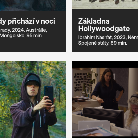
dy přichází v noci
Základna
Hollywoodgate
Brady,
2024,
Austrálie,
Mongolsko,
95 min.
Ibrahim Nash'at,
2023,
Něm
Spojené státy,
89 min.