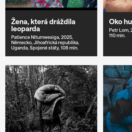
Žena, která dráždila
Oko hu
leoparda
Petr Lom,
110 min.
Patience Nitumwesiga,
2025,
Německo,
Jihoafrická republika,
Uganda,
Spojené státy,
108 min.