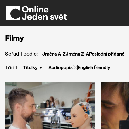
Filmy
Seřadit podle:
Jména A-Z
Jména Z-A
Poslední přidané
Třídit:
Titulky ▼
Audiopopis
English friendly