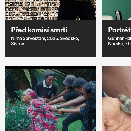
Před komisí smrti
Portré
Nima Sarvestani,
2025,
Švédsko,
Gunnar Hal
85 min.
Norsko,
79