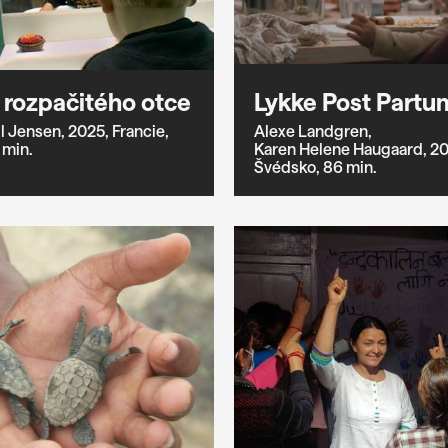
t rozpačitého otce
Lykke Post Partu
l Jensen,
2025,
Francie,
Alexe Landgren,
 min.
Karen Helene Haugaard,
20
Švédsko,
86 min.