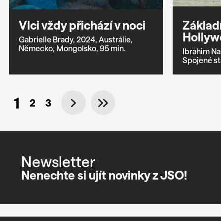
Vlci vždy přichází v noci
Základ
Hollyw
Gabrielle Brady,
2024,
Austrálie,
Německo,
Mongolsko,
95 min.
Ibrahim Nas
Spojené st
1
2
3
Newsletter
Nenechte si ujít novinky z JSO!