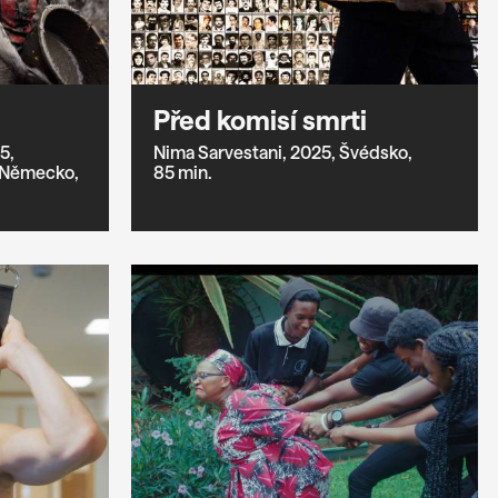
Před komisí smrti
5,
Nima Sarvestani,
2025,
Švédsko,
Německo,
85 min.