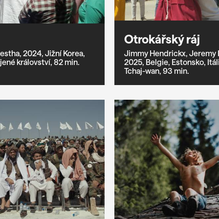
Otrokářský ráj
estha,
2024,
Jižní Korea,
Jimmy Hendrickx,
Jeremy 
ené království,
82 min.
2025,
Belgie,
Estonsko,
Itál
Tchaj-wan,
93 min.