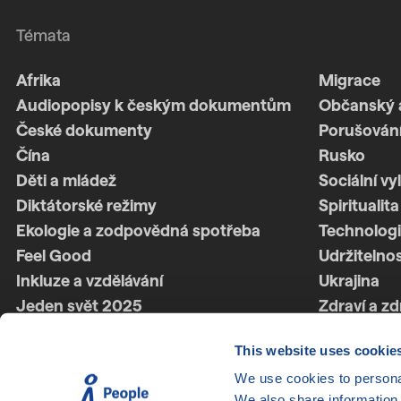
Témata
Afrika
Migrace
Audiopopisy k českým dokumentům
Občanský 
České dokumenty
Porušování
Čína
Rusko
Děti a mládež
Sociální vy
Diktátorské režimy
Spiritualita
Ekologie a zodpovědná spotřeba
Technologi
Feel Good
Udržitelno
Inkluze a vzdělávání
Ukrajina
Jeden svět 2025
Zdraví a zd
Jeden svět 2026
Ženská síl
This website uses cookie
Latinská Amerika
Životní styl
We use cookies to personal
LGBTQ+
We also share information 