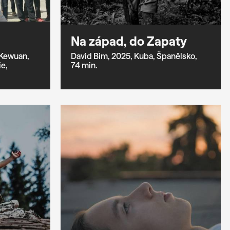
Na západ, do Zapaty
Kewuan,
David Bim,
2025,
Kuba,
Španělsko,
ie,
74 min.