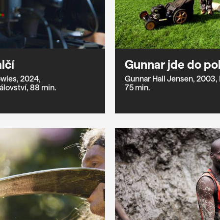
lčí
Gunnar jde do p
wles,
2024,
Gunnar Hall Jensen,
2003,
álovství,
88 min.
75 min.