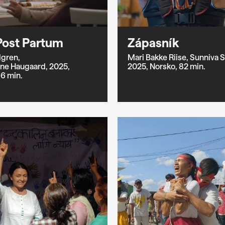
Post Partum
Zápasník
dgren,
Mari Bakke Riise,
Sunniva 
ene Haugaard,
2025,
2025,
Norsko,
82 min.
6 min.