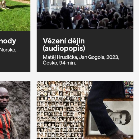
ohody
Vězení dějin
(audiopopis)
Norsko,
Matěj Hrudička,
Jan Gogola,
2023,
Česko,
94 min.