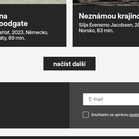
na
Neznámou krajin
oodgate
Silje Evensmo Jacobsen,
2
Norsko,
83 min.
h'at,
2023,
Německo,
áty,
89 min.
načíst další
Souhlasím se správou
osobn