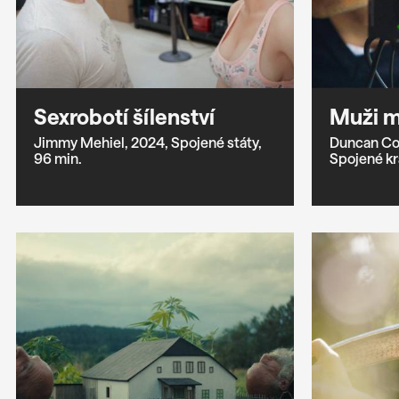
Sexrobotí šílenství
Muži m
Jimmy Mehiel,
2024,
Spojené státy,
Duncan Co
96 min.
Spojené kr